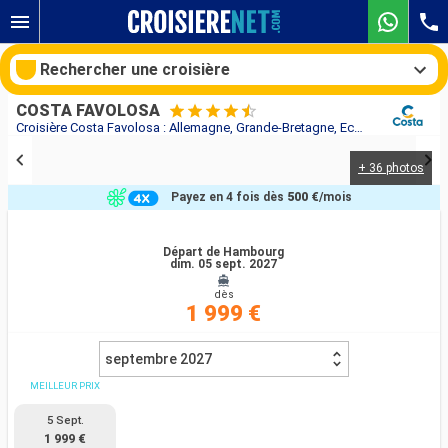
Rechercher une croisière
COSTA FAVOLOSA
Croisière Costa Favolosa : Allemagne, Grande-Bretagne, Ecosse, France, Pays-Bas au départ de Hambourg
+ 36 photos
Nos destinations
Payez en 4 fois dès
500 €
/mois
Mois de départ
Départ de Hambourg
dim. 05 sept. 2027
Ports
Compagnies
dès
1 999 €
Rechercher
septembre 2027
MEILLEUR PRIX
5 Sept.
1 999 €