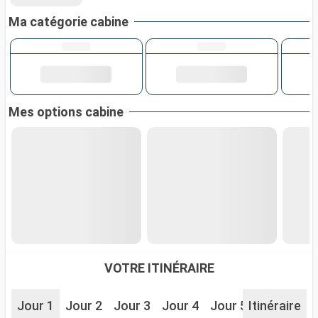
Ma catégorie cabine
Mes options cabine
VOTRE ITINÉRAIRE
Jour 1
Jour 2
Jour 3
Jour 4
Jour 5
Itinéraire
Jour 6
J