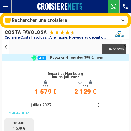
Rechercher une croisière
COSTA FAVOLOSA
Croisière Costa Favolosa : Allemagne, Norvège au départ de Hambourg
+ 36 photos
Nos destinations
Payez en 4 fois dès
395 €
/mois
Mois de départ
Départ de Hambourg
lun. 12 juil. 2027
Ports
Compagnies
+
dès
dès
1 579 €
2 129 €
Rechercher
juillet 2027
MEILLEUR PRIX
12 Juil.
1 579 €