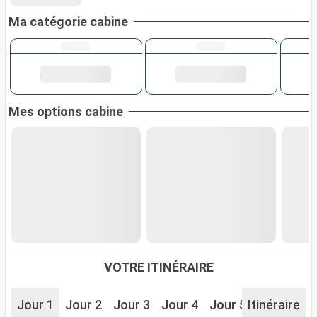
Ma catégorie cabine
Mes options cabine
VOTRE ITINÉRAIRE
Jour 1
Jour 2
Jour 3
Jour 4
Jour 5
Itinéraire
Jour 6
J