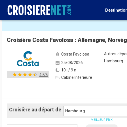
Destinatio
Voir les 36 autres photos
Croisière Costa Favolosa : Allemagne, Norvè
Autres dépa
Costa Favolosa
Hambourg
25/08/2026
10 j / 9 n
4.5/5
Cabine Intérieure
Croisière au départ de
Hambourg
MEILLEUR PRIX