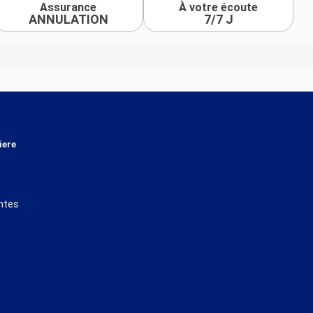
Assurance
À votre écoute
ANNULATION
7/7 J
iere
ntes