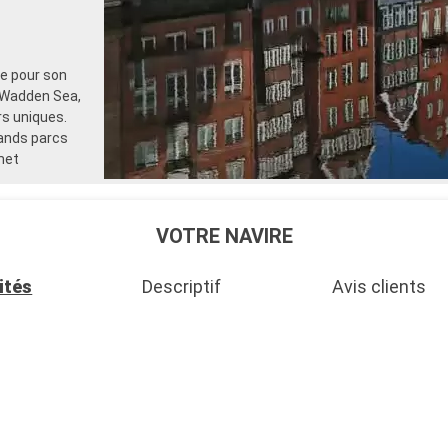
ée pour son
 Wadden Sea,
rs uniques.
rands parcs
met
VOTRE NAVIRE
ités
Descriptif
Avis clients