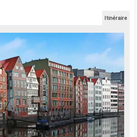
Itinéraire
Na