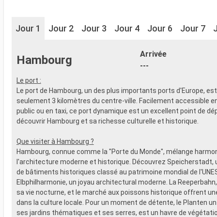
Jour 1
Jour 2
Jour 3
Jour 4
Jour 6
Jour 7
Arrivée
Hambourg
---
Le port :
Le port de Hambourg, un des plus importants ports d'Europe, est
seulement 3 kilomètres du centre-ville. Facilement accessible e
public ou en taxi, ce port dynamique est un excellent point de dé
découvrir Hambourg et sa richesse culturelle et historique.
Que visiter à Hambourg ?
Hambourg, connue comme la "Porte du Monde", mélange harm
l'architecture moderne et historique. Découvrez Speicherstadt,
de bâtiments historiques classé au patrimoine mondial de l'UNE
Elbphilharmonie, un joyau architectural moderne. La Reeperbahn,
sa vie nocturne, et le marché aux poissons historique offrent u
dans la culture locale. Pour un moment de détente, le Planten u
ses jardins thématiques et ses serres, est un havre de végétatio