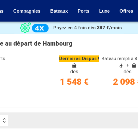
ns
Compagnies
Bateaux
Ports
Luxe
Offres
Payez en 4 fois dès
387 €
/mois
ge au départ de Hambourg
rts
Dernières Dispos !
Bateau rempli à 
+
dès
dès
1 548 €
2 098 