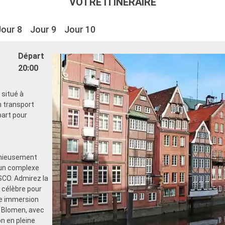
VOTRE ITINÉRAIRE
Jour 8
Jour 9
Jour 10
Départ
20:00
 situé à
n transport
part pour
onieusement
 un complexe
SCO. Admirez la
 célèbre pour
ne immersion
n Blomen, avec
n en pleine