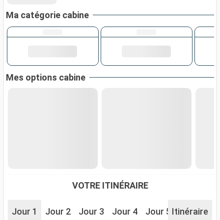
Ma catégorie cabine
Mes options cabine
VOTRE ITINÉRAIRE
Jour 1
Jour 2
Jour 3
Jour 4
Jour 5
Itinéraire
Jour 6
J