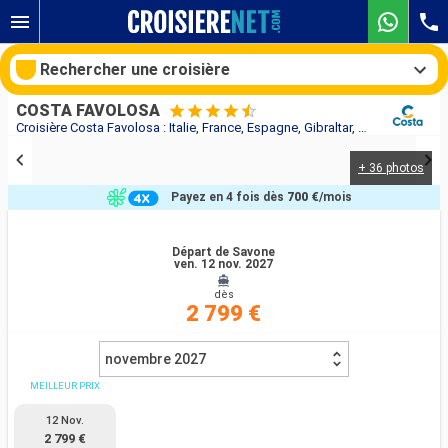
Rechercher une croisière
COSTA FAVOLOSA
Croisière Costa Favolosa : Italie, France, Espagne, Gibraltar, Portugal, Canaries, Cap Vert, Brésil, Argentine, Uruguay, Chili, Iles Falkland au départ de Savone
+ 36 photos
Nos destinations
Payez en 4 fois dès
700 €
/mois
Mois de départ
Départ de Savone
ven. 12 nov. 2027
Ports
Compagnies
dès
2 799 €
Rechercher
novembre 2027
MEILLEUR PRIX
12 Nov.
2 799 €