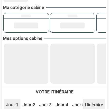
Ma catégorie cabine
Mes options cabine
VOTRE ITINÉRAIRE
Jour 1
Jour 2
Jour 3
Jour 4
Jour 5
Itinéraire
Jour 6
J