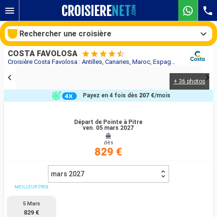
Rechercher une croisière
COSTA FAVOLOSA
Croisière Costa Favolosa : Antilles, Canaries, Maroc, Espagne au départ de Pointe à Pitre
+ 36 photos
Nos destinations
Payez en 4 fois dès
207 €
/mois
Mois de départ
Départ de Pointe à Pitre
ven. 05 mars 2027
Ports
Compagnies
dès
829 €
Rechercher
mars 2027
MEILLEUR PRIX
5 Mars
829 €