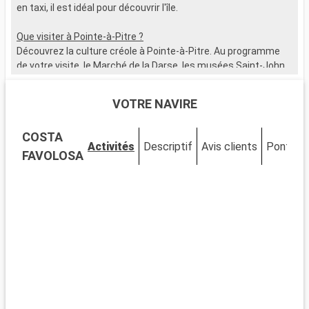
en taxi, il est idéal pour découvrir l'île.
B
l
Que visiter à Pointe-à-Pitre ?
c
Découvrez la culture créole à Pointe-à-Pitre. Au programme
a
de votre visite, le Marché de la Darse, les musées Saint-John
r
Perse et Schoelcher, la place de la Victoire, et le Mémorial
m
ACTe.
s
VOTRE NAVIRE
e
Que visiter dans les environs ?
t
COSTA
Autour de Pointe-à-Pitre, les sites à explorer ne manquent pas
f
Activités
Descriptif
Avis clients
Ponts
: les Chutes du Carbet, la plage de Gosier, le Parc National de la
d
FAVOLOSA
Guadeloupe, les ruines du Fort Fleur d'Épée...
c
q
s