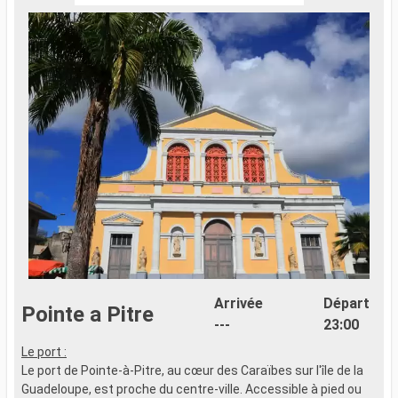
Arrivée
Départ
Pointe a Pitre
---
23:00
Le port :
F
Le port de Pointe-à-Pitre, au cœur des Caraïbes sur l'île de la
e
Guadeloupe, est proche du centre-ville. Accessible à pied ou
n