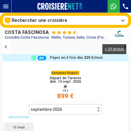
Rechercher une croisière
COSTA FASCINOSA
Croisière Costa Fascinosa : Malte, Tunisie, Italie, Corse (France), France, Espagne au départ de Tarente
+ 59 photos
Nos destinations
Payez en 4 fois dès
225 €
/mois
Mois de départ
Dernières Dispos !
Départ de Tarente
Ports
Compagnies
dim. 13 sept. 2026
dès
Rechercher
899 €
septembre 2026
MEILLEUR PRIX
13 Sept.