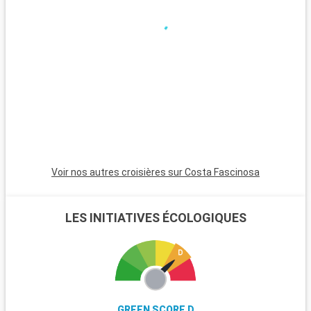
Dingli offrent des panoramas naturels époustouflants. Pour
les amateurs de plages, la baie de Mellieħa, avec ses eaux
limpides et ses plages de sable, se trouve à moins de 25
kilomètres de La Valette.
Voir nos autres croisières sur Costa Fascinosa
LES INITIATIVES ÉCOLOGIQUES
GREEN SCORE D