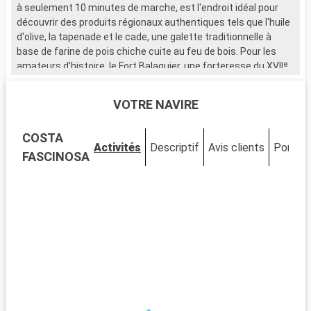
à seulement 10 minutes de marche, est l'endroit idéal pour
s
découvrir des produits régionaux authentiques tels que l'huile
p
d'olive, la tapenade et le cade, une galette traditionnelle à
f
base de farine de pois chiche cuite au feu de bois. Pour les
c
amateurs d'histoire, le Fort Balaguier, une forteresse du XVIIᵉ
r
siècle accessible en environ 35 minutes à pied ou 10 minutes
en bus, abrite un musée dédié à l'histoire maritime locale et
Q
VOTRE NAVIRE
dispose d'un agréable jardin botanique. Depuis le port, une
À
traversée en ferry de 10 minutes permet de rejoindre Toulon,
d
COSTA
où le téléphérique du Mont Faron offre une vue panoramique
e
Activités
Descriptif
Avis clients
Ponts
imprenable sur la rade et ses environs.
p
FASCINOSA
r
S
m
e
Q
A
b
a
s