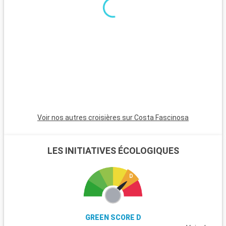
d
s
r
e
d
Voir nos autres croisières sur Costa Fascinosa
LES INITIATIVES ÉCOLOGIQUES
GREEN SCORE D