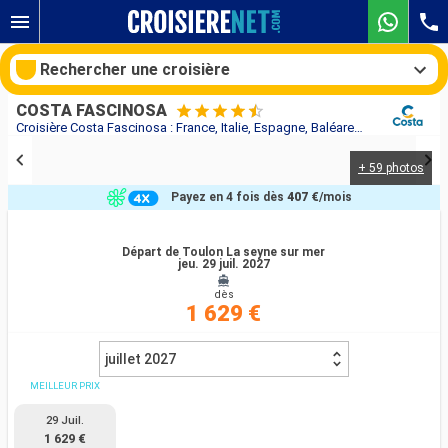
Rechercher une croisière
COSTA FASCINOSA
Croisière Costa Fascinosa : France, Italie, Espagne, Baléares au départ de Toulon La seyne sur mer
+ 59 photos
Nos destinations
Payez en 4 fois dès
407 €
/mois
Mois de départ
Départ de Toulon La seyne sur mer
jeu. 29 juil. 2027
Ports
Compagnies
dès
1 629 €
Rechercher
juillet 2027
MEILLEUR PRIX
29 Juil.
1 629 €