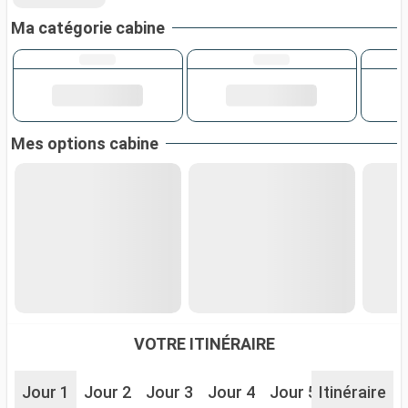
Ma catégorie cabine
Mes options cabine
VOTRE ITINÉRAIRE
Jour 1
Jour 2
Jour 3
Jour 4
Jour 5
Itinéraire
Jour 6
J