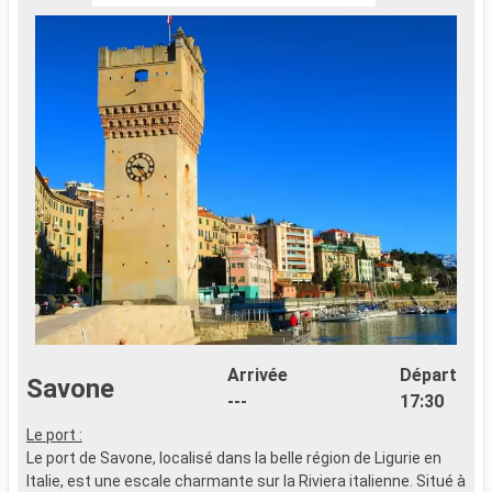
Arrivée
Départ
Savone
---
17:30
Le port :
L
Le port de Savone, localisé dans la belle région de Ligurie en
L
Italie, est une escale charmante sur la Riviera italienne. Situé à
S