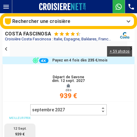
Rechercher une croisière
COSTA FASCINOSA
Croisière Costa Fascinosa : Italie, Espagne, Baléares, France au départ de Savone
+ 59 photos
Nos destinations
Payez en 4 fois dès
235 €
/mois
Mois de départ
Départ de Savone
dim. 12 sept. 2027
Ports
Compagnies
dès
939 €
Rechercher
septembre 2027
MEILLEUR PRIX
12 Sept.
939 €