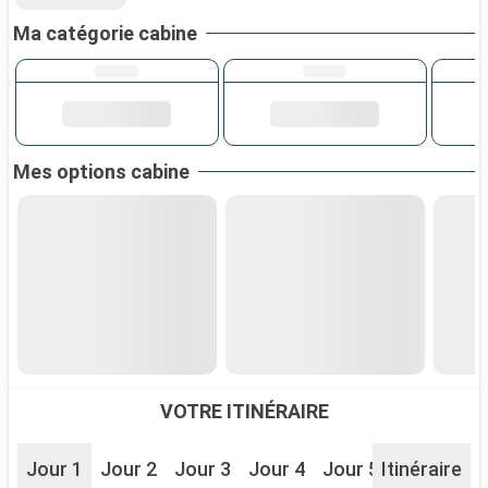
Ma catégorie cabine
Mes options cabine
VOTRE ITINÉRAIRE
Jour 1
Jour 2
Jour 3
Jour 4
Jour 5
Itinéraire
Jour 6
J