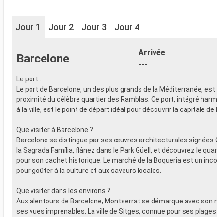
Jour 1
Jour 2
Jour 3
Jour 4
Arrivée
Barcelone
---
Le port :
Le port de Barcelone, un des plus grands de la Méditerranée, est 
proximité du célèbre quartier des Ramblas. Ce port, intégré ha
à la ville, est le point de départ idéal pour découvrir la capitale de
Que visiter à Barcelone ?
Barcelone se distingue par ses œuvres architecturales signées 
la Sagrada Família, flânez dans le Park Güell, et découvrez le qua
pour son cachet historique. Le marché de la Boqueria est un inc
pour goûter à la culture et aux saveurs locales.
Que visiter dans les environs ?
Aux alentours de Barcelone, Montserrat se démarque avec son 
ses vues imprenables. La ville de Sitges, connue pour ses plages 