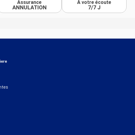
Assurance
À votre écoute
ANNULATION
7/7 J
iere
ntes