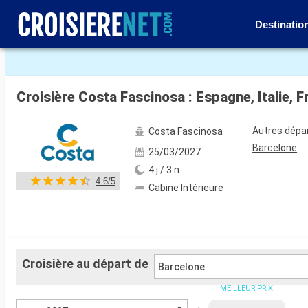
Destinatio
Voir les 59 autres photos
Croisière Costa Fascinosa : Espagne, Italie, 
Autres dépa
Costa Fascinosa
Barcelone
25/03/2027
4 j / 3 n
4.6/5
Cabine Intérieure
Croisière au départ de
Barcelone
MEILLEUR PRIX