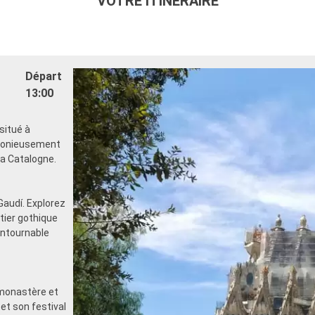
VOTRE ITINÉRAIRE
Départ
13:00
situé à
rmonieusement
 la Catalogne.
Gaudí. Explorez
rtier gothique
ontournable
monastère et
et son festival