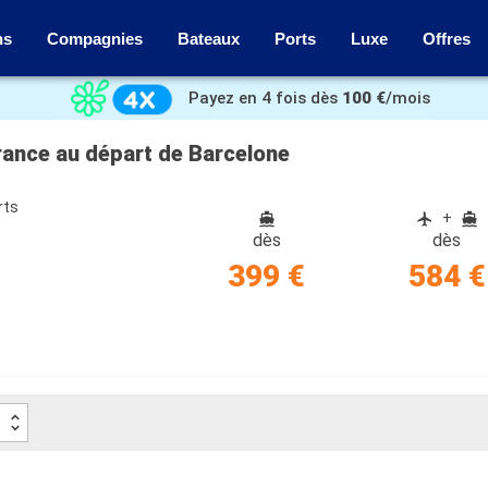
ns
Compagnies
Bateaux
Ports
Luxe
Offres
Payez en 4 fois dès
100 €
/mois
France au départ de Barcelone
rts
+
dès
dès
399 €
584 €