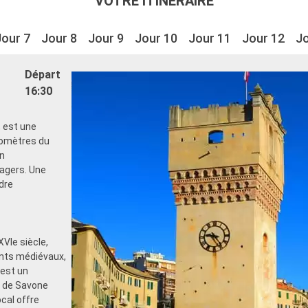
VOTRE ITINÉRAIRE
Jour 7
Jour 8
Jour 9
Jour 10
Jour 11
Jour 12
Jo
Départ
16:30
, est une
ilomètres du
en
agers. Une
dre
VIe siècle,
ments médiévaux,
 est un
t de Savone
cal offre