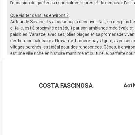
l'occasion de goûter aux spécialités ligures et de découvrir l'arti
Que visiter dans les environs ?
Autour de Savone, il y a beaucoup à découvrir. Noli, un des plus be
d'Italie, est à proximité et séduit par son ambiance médiévale et
paisibles. Varazze, avec ses jolies plages et sa promenade vivan
destination balnéaire attrayante. L'arrière-pays ligure, avec ses c
villages perchés, est idéal pour des randonnées. Gênes, à environ
est une ville riche en histoire maritime et culturelle, parfaite po
d'une journée.
COSTA FASCINOSA
Acti