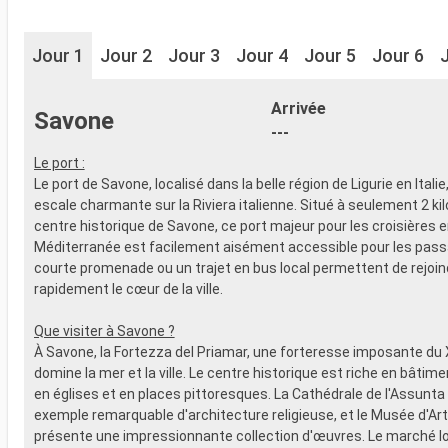
Jour 1
Jour 2
Jour 3
Jour 4
Jour 5
Jour 6
Arrivée
Savone
---
Le port :
Le port de Savone, localisé dans la belle région de Ligurie en Italie
escale charmante sur la Riviera italienne. Situé à seulement 2 k
centre historique de Savone, ce port majeur pour les croisières 
Méditerranée est facilement aisément accessible pour les pass
courte promenade ou un trajet en bus local permettent de rejoin
rapidement le cœur de la ville.
Que visiter à Savone ?
À Savone, la Fortezza del Priamar, une forteresse imposante du X
domine la mer et la ville. Le centre historique est riche en bâti
en églises et en places pittoresques. La Cathédrale de l'Assunta
exemple remarquable d'architecture religieuse, et le Musée d'Ar
présente une impressionnante collection d'œuvres. Le marché lo