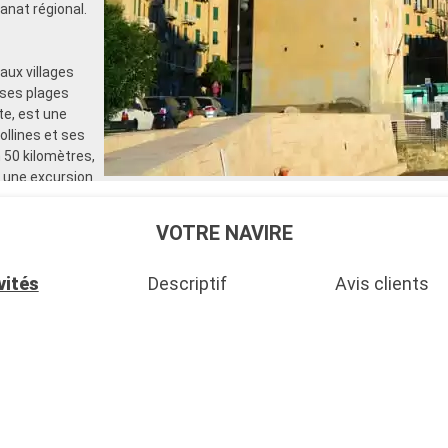
sanat régional.
aux villages
 ses plages
te, est une
ollines et ses
 50 kilomètres,
ur une excursion
VOTRE NAVIRE
vités
Descriptif
Avis clients