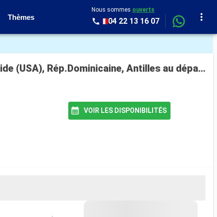
Nous sommes
ouverts
Thèmes
04 22 13 16 07
Croisière Costa Fascinosa : Italie, France, Espagne, Gibraltar, Açores, Canada, États-Unis, Floride (USA), Rép.Dominicaine, Antilles au départ de Savone
VOIR LES DISPONIBILITÉS