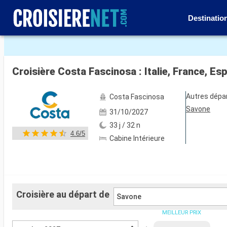
Destinatio
Voir les 59 autres photos
Autres dépa
Costa Fascinosa
Savone
31/10/2027
33 j / 32 n
4.6/5
Cabine Intérieure
Croisière au départ de
Savone
MEILLEUR PRIX