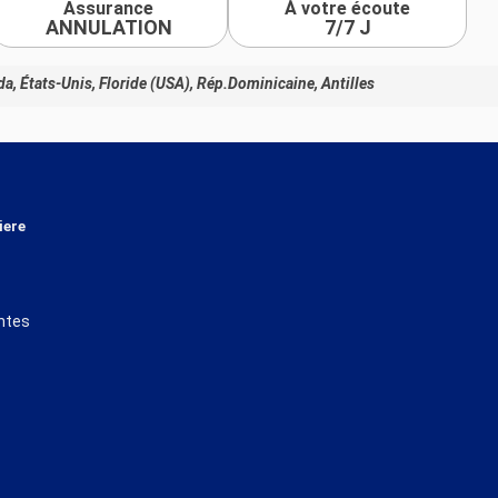
Assurance
À votre écoute
ANNULATION
7/7 J
ada, États-Unis, Floride (USA), Rép.Dominicaine, Antilles
iere
ntes