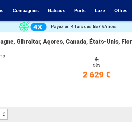
ns
Compagnies
Bateaux
Ports
Luxe
Offres
Payez en 4 fois dès
657 €
/mois
rts
dès
2 629 €