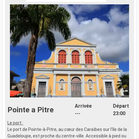
Arrivée
Départ
Pointe a Pitre
---
23:00
Le port :
F
Le port de Pointe-à-Pitre, au cœur des Caraïbes sur l'île de la
e
Guadeloupe, est proche du centre-ville. Accessible à pied ou
n