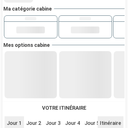
Ma catégorie cabine
Mes options cabine
VOTRE ITINÉRAIRE
Jour 1
Jour 2
Jour 3
Jour 4
Jour 5
Itinéraire
Jour 6
J