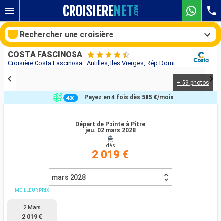
Rechercher une croisière
COSTA FASCINOSA
Croisière Costa Fascinosa : Antilles, Iles Vierges, Rép.Dominicaine, Bahamas, Floride (USA), États-Unis, Açores, Portugal, Espagne, France, Italie au départ de Pointe à Pitre
+ 59 photos
Nos destinations
Payez en 4 fois dès
505 €
/mois
Mois de départ
Départ de Pointe à Pitre
jeu. 02 mars 2028
Ports
Compagnies
dès
2 019 €
Rechercher
mars 2028
MEILLEUR PRIX
2 Mars
2 019 €