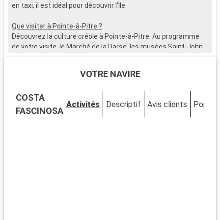
en taxi, il est idéal pour découvrir l'île.
B
l
Que visiter à Pointe-à-Pitre ?
c
Découvrez la culture créole à Pointe-à-Pitre. Au programme
a
de votre visite, le Marché de la Darse, les musées Saint-John
r
Perse et Schoelcher, la place de la Victoire, et le Mémorial
m
ACTe.
s
VOTRE NAVIRE
e
Que visiter dans les environs ?
t
COSTA
Autour de Pointe-à-Pitre, les sites à explorer ne manquent pas
f
Activités
Descriptif
Avis clients
Ponts
: les Chutes du Carbet, la plage de Gosier, le Parc National de la
d
FASCINOSA
Guadeloupe, les ruines du Fort Fleur d'Épée...
c
q
s