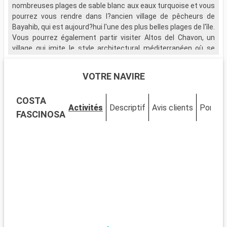
nombreuses plages de sable blanc aux eaux turquoise et vous
pourrez vous rendre dans l?ancien village de pêcheurs de
Bayahib, qui est aujourd?hui l'une des plus belles plages de l'île.
Vous pourrez également partir visiter Altos del Chavon, un
village qui imite le style architectural méditerranéen où se
trouve un magnifique amphithéâtre de style romain et une vue
saisissante sur l'île.
VOTRE NAVIRE
Si votre escale vous le permet, rendez-vous sur l'île
COSTA
paradisiaque de Saona, qui vous plongera dans un décor de
Activités
Descriptif
Avis clients
Ponts
mangroves et vous émerveillera par la richesse de la faune
FASCINOSA
marine qui fait de l'île, un repère privilégié pour les plongeurs.