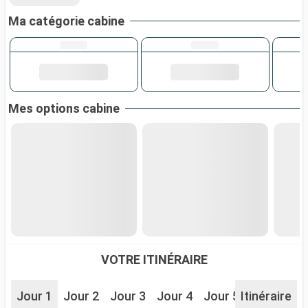
Ma catégorie cabine
Mes options cabine
VOTRE ITINÉRAIRE
Jour 1
Jour 2
Jour 3
Jour 4
Jour 5
Itinéraire
Jour 6
J