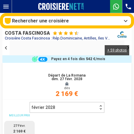
Rechercher une croisière
COSTA FASCINOSA
Croisière Costa Fascinosa : Rép.Dominicaine, Antilles, Iles Vierges, Bahamas, Floride (USA), États-Unis, Açores, Portugal, Espagne au départ de La Romana
+ 59 photos
Nos destinations
Payez en 4 fois dès
542 €
/mois
Mois de départ
Départ de La Romana
dim. 27 févr. 2028
Ports
Compagnies
dès
2 169 €
Rechercher
février 2028
MEILLEUR PRIX
27 Févr.
2 169 €