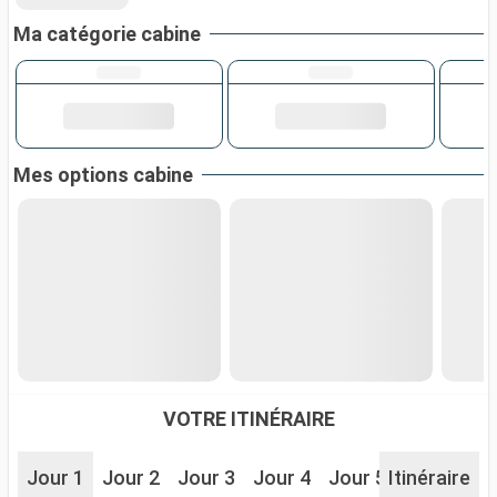
Ma catégorie cabine
Mes options cabine
VOTRE ITINÉRAIRE
Jour 1
Jour 2
Jour 3
Jour 4
Jour 5
Itinéraire
Jour 6
J