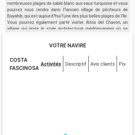
nombreuses plages de sable blanc aux eaux turquoise et vous
pourrez vous rendre dans l?ancien village de pêcheurs de
Bayahib, qui est aujourd?hui l'une des plus belles plages de l'île.
Vous pourrez également partir visiter Altos del Chavon, un
village qui imite le style architectural méditerranéen où se
trouve un magnifique amphithéâtre de style romain et une vue
saisissante sur l'île.
VOTRE NAVIRE
Si votre escale vous le permet, rendez-vous sur l'île
COSTA
paradisiaque de Saona, qui vous plongera dans un décor de
Activités
Descriptif
Avis clients
Ponts
mangroves et vous émerveillera par la richesse de la faune
FASCINOSA
marine qui fait de l'île, un repère privilégié pour les plongeurs.