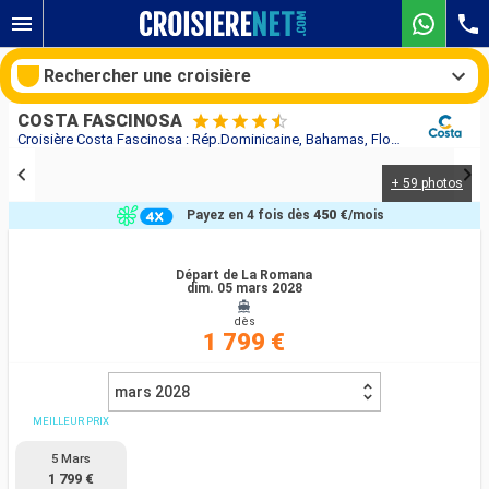
Rechercher une croisière
COSTA FASCINOSA
Croisière Costa Fascinosa : Rép.Dominicaine, Bahamas, Floride (USA), États-Unis, Açores, Portugal, Espagne, France, Italie au départ de La Romana
+ 59 photos
Nos destinations
Payez en 4 fois dès
450 €
/mois
Mois de départ
Départ de La Romana
dim. 05 mars 2028
Ports
Compagnies
dès
1 799 €
Rechercher
mars 2028
MEILLEUR PRIX
5 Mars
1 799 €