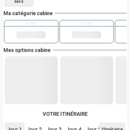
949 €
Ma catégorie cabine
Mes options cabine
VOTRE ITINÉRAIRE
Jour 1
Jour 2
Jour 3
Jour 4
Jour 5
Itinéraire
Jour 6
J