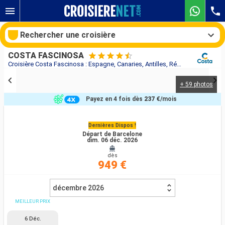
Rechercher une croisière
COSTA FASCINOSA
Croisière Costa Fascinosa : Espagne, Canaries, Antilles, Rép.Dominicaine au départ de Barcelone
+ 59 photos
Nos destinations
Payez en 4 fois dès
237 €
/mois
Mois de départ
Dernières Dispos !
Départ de Barcelone
Ports
Compagnies
dim. 06 déc. 2026
dès
Rechercher
949 €
décembre 2026
MEILLEUR PRIX
6 Déc.