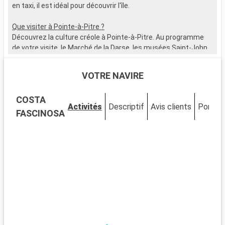
en taxi, il est idéal pour découvrir l'île.
B
l
Que visiter à Pointe-à-Pitre ?
c
Découvrez la culture créole à Pointe-à-Pitre. Au programme
a
de votre visite, le Marché de la Darse, les musées Saint-John
r
Perse et Schoelcher, la place de la Victoire, et le Mémorial
m
ACTe.
s
VOTRE NAVIRE
e
Que visiter dans les environs ?
t
COSTA
Autour de Pointe-à-Pitre, les sites à explorer ne manquent pas
f
Activités
Descriptif
Avis clients
Ponts
: les Chutes du Carbet, la plage de Gosier, le Parc National de la
d
FASCINOSA
Guadeloupe, les ruines du Fort Fleur d'Épée...
c
q
s