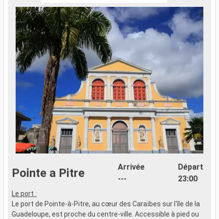
Arrivée
Départ
Pointe a Pitre
---
23:00
Le port :
F
Le port de Pointe-à-Pitre, au cœur des Caraïbes sur l'île de la
e
Guadeloupe, est proche du centre-ville. Accessible à pied ou
n