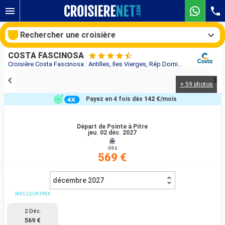
Rechercher une croisière
COSTA FASCINOSA
Croisière Costa Fascinosa : Antilles, Iles Vierges, Rép.Dominicaine au départ de Pointe à Pitre
+ 59 photos
Nos destinations
Payez en 4 fois dès
142 €
/mois
Mois de départ
Départ de Pointe à Pitre
jeu. 02 déc. 2027
Ports
Compagnies
dès
569 €
Rechercher
décembre 2027
MEILLEUR PRIX
2 Déc.
569 €