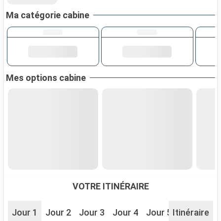
Ma catégorie cabine
Mes options cabine
VOTRE ITINÉRAIRE
Jour 1
Jour 2
Jour 3
Jour 4
Jour 5
Itinéraire
Jour 6
J