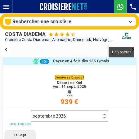
Rechercher une croisière
COSTA DIADEMA
Croisière Costa Diadema : Allemagne, Danemark, Norvège, France, Espagne au départ de Kiel
+ 56 photos
Nos destinations
Payez en 4 fois dès
235 €
/mois
Mois de départ
Dernières Dispos !
Départ de Kiel
Ports
Compagnies
ven. 11 sept. 2026
dès
Rechercher
939 €
septembre 2026
MEILLEUR PRIX
11 Sept.