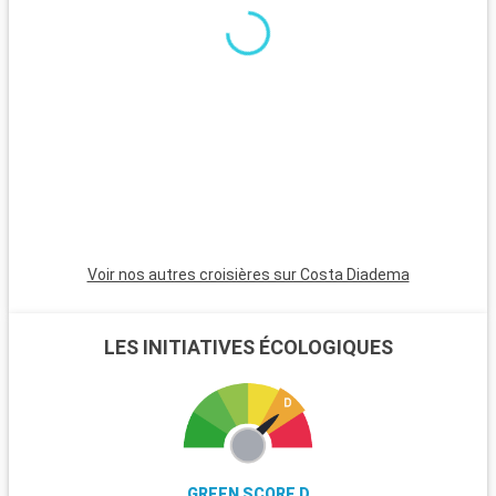
l
f
s
e
e
d
Voir nos autres croisières sur Costa Diadema
LES INITIATIVES ÉCOLOGIQUES
GREEN SCORE D