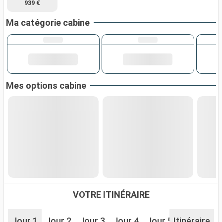
939 €
Ma catégorie cabine
Mes options cabine
VOTRE ITINÉRAIRE
Jour 1
Jour 2
Jour 3
Jour 4
Jour 5
Itinéraire
Jour 6
J