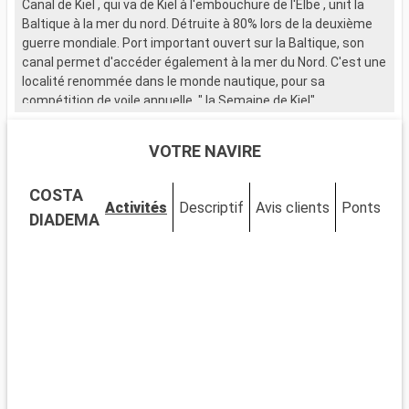
Canal de Kiel , qui va de Kiel à l'embouchure de l'Elbe , unit la
c
Baltique à la mer du nord. Détruite à 80% lors de la deuxième
t
guerre mondiale. Port important ouvert sur la Baltique, son
r
canal permet d'accéder également à la mer du Nord. C'est une
p
localité renommée dans le monde nautique, pour sa
compétition de voile annuelle, " la Semaine de Kiel".
Q
C
a
VOTRE NAVIRE
m
E
COSTA
d
Activités
Descriptif
Avis clients
Ponts
Ca
P
DIADEMA
r
P
e
T
o
Q
P
U
H