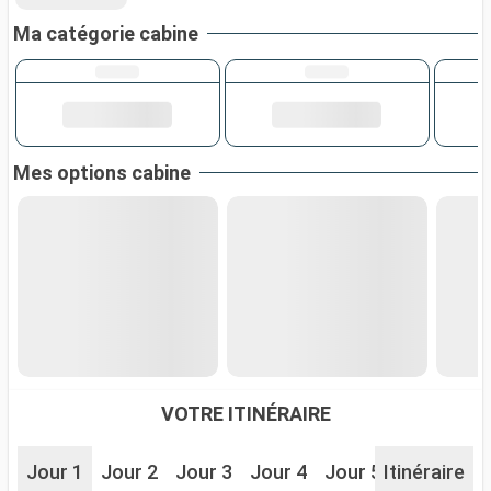
Ma catégorie cabine
Mes options cabine
VOTRE ITINÉRAIRE
Jour 1
Jour 2
Jour 3
Jour 4
Jour 5
Itinéraire
Jour 6
J