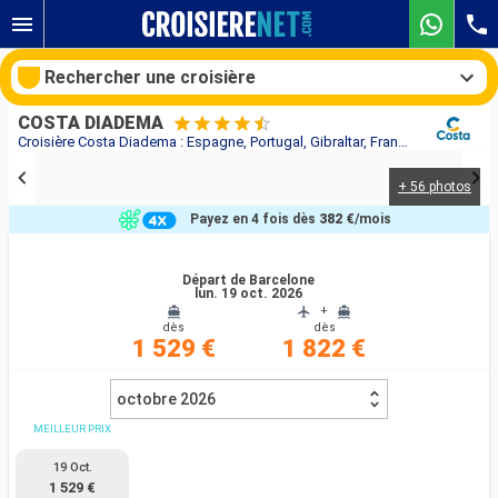
Rechercher une croisière
COSTA DIADEMA
Croisière Costa Diadema : Espagne, Portugal, Gibraltar, France, Italie au départ de Barcelone
+ 56 photos
Nos destinations
Payez en 4 fois dès
382 €
/mois
Mois de départ
Départ de Barcelone
lun. 19 oct. 2026
Ports
Compagnies
+
dès
dès
1 529 €
1 822 €
Rechercher
octobre 2026
MEILLEUR PRIX
19 Oct.
1 529 €