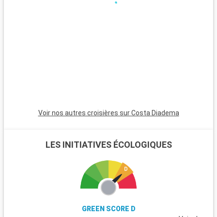
destination balnéaire attrayante. L'arrière-pays ligure, avec
ses collines et ses villages perchés, est idéal pour des
randonnées. Gênes, à environ 50 kilomètres, est une ville riche
en histoire maritime et culturelle, parfaite pour une excursion
d'une journée.
Voir nos autres croisières sur Costa Diadema
LES INITIATIVES ÉCOLOGIQUES
GREEN SCORE D