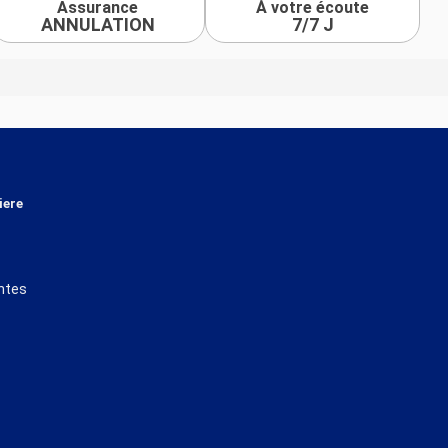
Assurance
À votre écoute
ANNULATION
7/7 J
iere
ntes