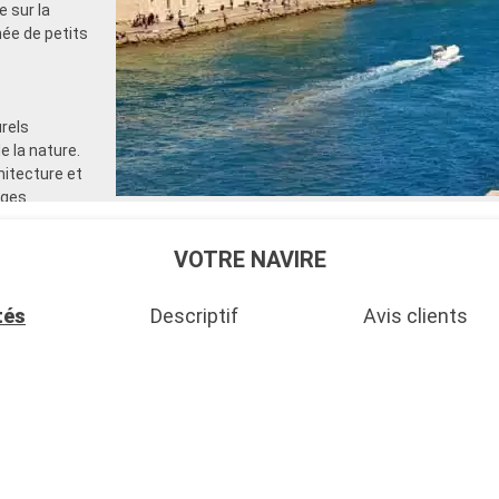
 sur la
ée de petits
rels
e la nature.
chitecture et
ages
les champs de
st une
VOTRE NAVIRE
glamour et ses
tés
Descriptif
Avis clients