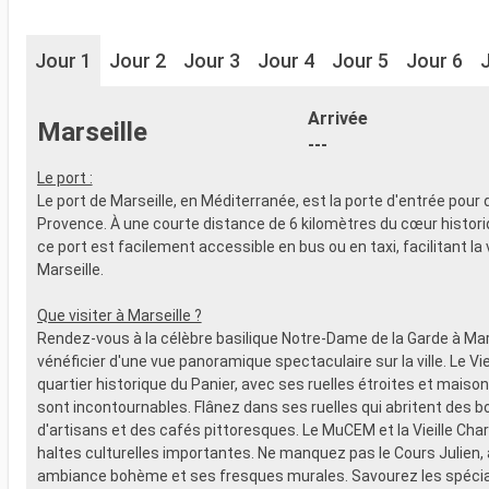
Jour 1
Jour 2
Jour 3
Jour 4
Jour 5
Jour 6
Arrivée
Marseille
---
Le port :
Le port de Marseille, en Méditerranée, est la porte d'entrée pour 
Provence. À une courte distance de 6 kilomètres du cœur historiqu
ce port est facilement accessible en bus ou en taxi, facilitant la 
Marseille.
Que visiter à Marseille ?
Rendez-vous à la célèbre basilique Notre-Dame de la Garde à Mar
vénéficier d'une vue panoramique spectaculaire sur la ville. Le Vi
quartier historique du Panier, avec ses ruelles étroites et maiso
sont incontournables. Flânez dans ses ruelles qui abritent des b
d'artisans et des cafés pittoresques. Le MuCEM et la Vieille Cha
haltes culturelles importantes. Ne manquez pas le Cours Julien,
ambiance bohème et ses fresques murales. Savourez les spécial