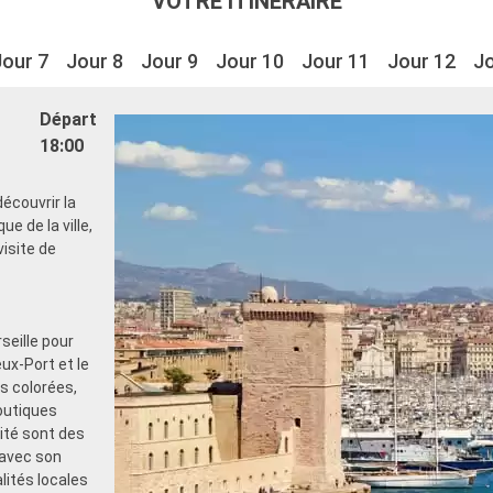
VOTRE ITINÉRAIRE
Jour 7
Jour 8
Jour 9
Jour 10
Jour 11
Jour 12
Jo
Départ
18:00
découvrir la
e de la ville,
visite de
seille pour
eux-Port et le
ns colorées,
outiques
rité sont des
 avec son
ités locales