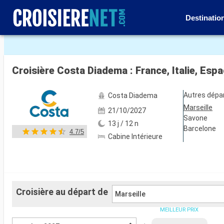
Destinatio
Voir les 56 autres photos
Croisière Costa Diadema : France, Italie, Espa
Autres dépa
Costa Diadema
Marseille
21/10/2027
Savone
13 j / 12 n
Barcelone
4.7/5
Cabine Intérieure
Croisière au départ de
Marseille
MEILLEUR PRIX