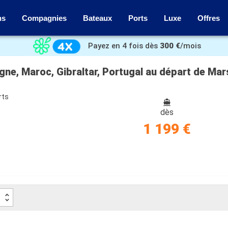
ns
Compagnies
Bateaux
Ports
Luxe
Offres
Payez en 4 fois dès
300 €
/mois
gne, Maroc, Gibraltar, Portugal au départ de Mars
rts
dès
1 199 €