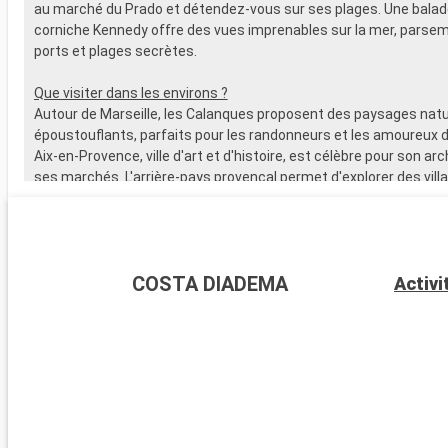
au marché du Prado et détendez-vous sur ses plages. Une balade
corniche Kennedy offre des vues imprenables sur la mer, parsem
ports et plages secrètes.
Que visiter dans les environs ?
Autour de Marseille, les Calanques proposent des paysages natu
époustouflants, parfaits pour les randonneurs et les amoureux d
Aix-en-Provence, ville d'art et d'histoire, est célèbre pour son ar
ses marchés. L'arrière-pays provençal permet d'explorer des vill
pittoresques comme Gordes et Roussillon, ainsi que d'admirer 
lavande emblématiques. À deux heures de route, Saint-Tropez e
destination incontournable avec son port coloré, son ambiance 
plages de sable fin.
COSTA DIADEMA
Activi