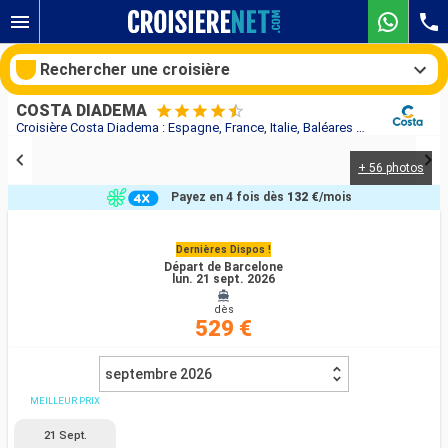
Rechercher une croisière
COSTA DIADEMA
Croisière Costa Diadema : Espagne, France, Italie, Baléares au départ de Barcelone
+ 56 photos
Nos destinations
Payez en 4 fois dès
132 €
/mois
Mois de départ
Dernières Dispos !
Départ de Barcelone
Ports
Compagnies
lun. 21 sept. 2026
dès
Rechercher
529 €
septembre 2026
MEILLEUR PRIX
21 Sept.