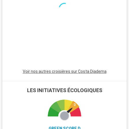
a
d
L
p
l
r
s
f
Voir nos autres croisières sur Costa Diadema
LES INITIATIVES ÉCOLOGIQUES
GREEN SCORE D