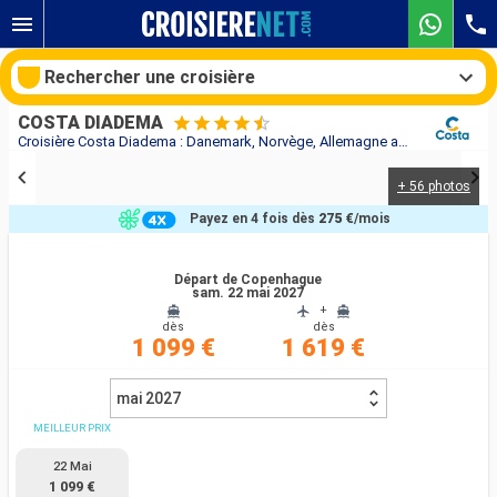
Rechercher une croisière
COSTA DIADEMA
Croisière Costa Diadema : Danemark, Norvège, Allemagne au départ de Copenhague
+ 56 photos
Nos destinations
Payez en 4 fois dès
275 €
/mois
Mois de départ
Départ de Copenhague
sam. 22 mai 2027
Ports
Compagnies
+
dès
dès
1 099 €
1 619 €
Rechercher
mai 2027
MEILLEUR PRIX
22 Mai
1 099 €