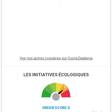
la Renaissance danoise. Pour les amateurs de nature, les
falaises de craie de Møns Klint offrent des panoramas
saisissants et des randonnées inoubliables. La région
environnante est aussi émaillée de charmants villages côtiers
et de plages tranquilles, idéales pour des moments de
détente.
Voir nos autres croisières sur Costa Diadema
LES INITIATIVES ÉCOLOGIQUES
GREEN SCORE D