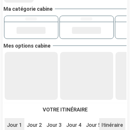
Ma catégorie cabine
Mes options cabine
VOTRE ITINÉRAIRE
Jour 1
Jour 2
Jour 3
Jour 4
Jour 5
Itinéraire
Jour 6
J