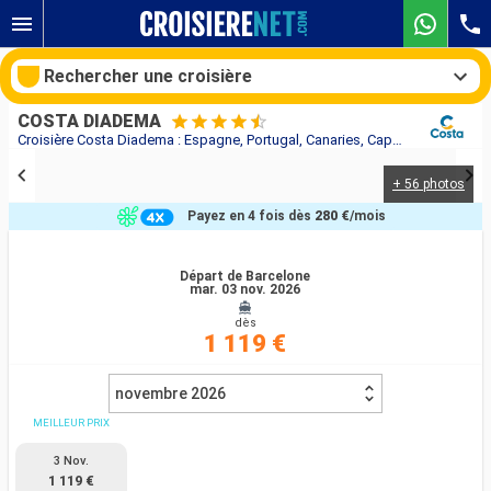
Rechercher une croisière
COSTA DIADEMA
Croisière Costa Diadema : Espagne, Portugal, Canaries, Cap Vert, Brésil au départ de Barcelone
+ 56 photos
Nos destinations
Payez en 4 fois dès
280 €
/mois
Mois de départ
Départ de Barcelone
mar. 03 nov. 2026
Ports
Compagnies
dès
1 119 €
Rechercher
novembre 2026
MEILLEUR PRIX
3 Nov.
1 119 €