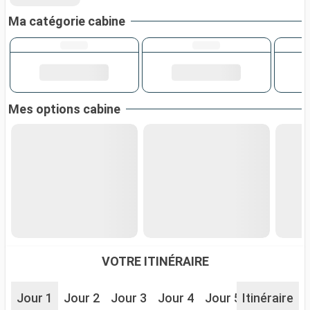
Ma catégorie cabine
Mes options cabine
VOTRE ITINÉRAIRE
Jour 1
Jour 2
Jour 3
Jour 4
Jour 5
Itinéraire
Jour 6
J