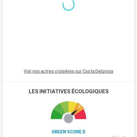
c
d
e
c
s
Voir nos autres croisières sur Costa Deliziosa
LES INITIATIVES ÉCOLOGIQUES
GREEN SCORE D