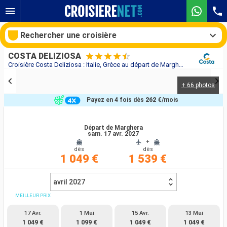
Rechercher une croisière
COSTA DELIZIOSA
Croisière Costa Deliziosa : Italie, Grèce au départ de Marghera
+ 66 photos
Nos destinations
Payez en 4 fois dès
262 €
/mois
Mois de départ
Départ de Marghera
sam. 17 avr. 2027
Ports
Compagnies
+
dès
dès
1 049 €
1 539 €
Rechercher
avril 2027
MEILLEUR PRIX
17 Avr.
1 Mai
15 Avr.
13 Mai
1 049 €
1 099 €
1 049 €
1 049 €