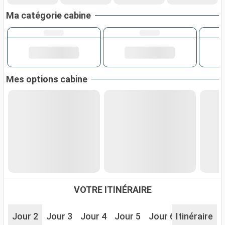
Ma catégorie cabine
Mes options cabine
VOTRE ITINÉRAIRE
Jour 2
Jour 3
Jour 4
Jour 5
Jour 6
Itinéraire
Jour 7
J