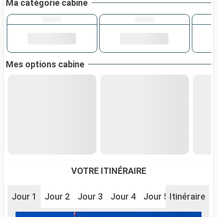
Ma catégorie cabine
Mes options cabine
VOTRE ITINÉRAIRE
Jour 1
Jour 2
Jour 3
Jour 4
Jour 5
Itinéraire
Jour 6
J