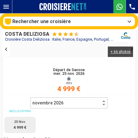
Rechercher une croisière
COSTA DELIZIOSA
Croisière Costa Deliziosa : Italie, France, Espagne, Portugal, Açores, États-Unis, Floride (USA), Mexique, États-Unis au départ de Savone
+ 66 photos
Nos destinations
Mois de départ
Départ de Savone
mer. 25 nov. 2026
dès
Ports
Compagnies
4 999 €
Rechercher
novembre 2026
MEILLEUR PRIX
25 Nov.
4 999 €