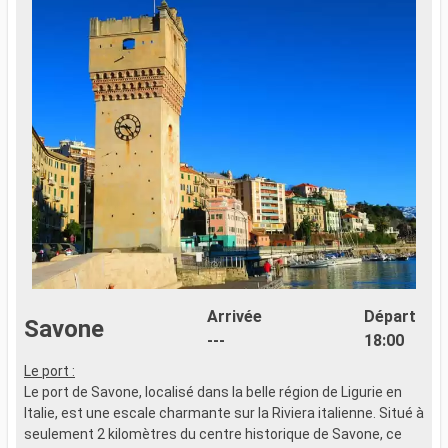
Arrivée
Départ
Savone
---
18:00
Le port :
L
Le port de Savone, localisé dans la belle région de Ligurie en
L
Italie, est une escale charmante sur la Riviera italienne. Situé à
p
seulement 2 kilomètres du centre historique de Savone, ce
k