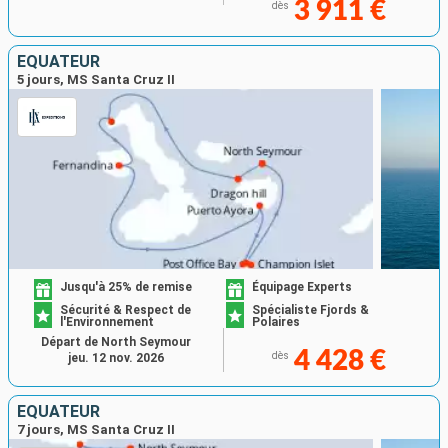
3 911 €
dès
ÉQUATEUR
5 jours, MS Santa Cruz II
Jusqu'à 25% de remise
Équipage Experts
Sécurité & Respect de
Spécialiste Fjords &
l'Environnement
Polaires
Départ de North Seymour
4 428 €
dès
jeu. 12 nov. 2026
ÉQUATEUR
7 jours, MS Santa Cruz II