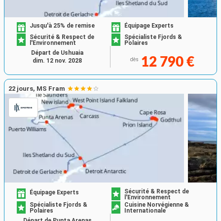
Jusqu'à 25% de remise
Équipage Experts
Sécurité & Respect de
Spécialiste Fjords &
l'Environnement
Polaires
Départ de Ushuaia
12 790 €
dès
dim. 12 nov. 2028
22 jours, MS Fram
Sécurité & Respect de
Équipage Experts
l'Environnement
Spécialiste Fjords &
Cuisine Norvégienne &
Polaires
Internationale
Départ de Punta Arenas