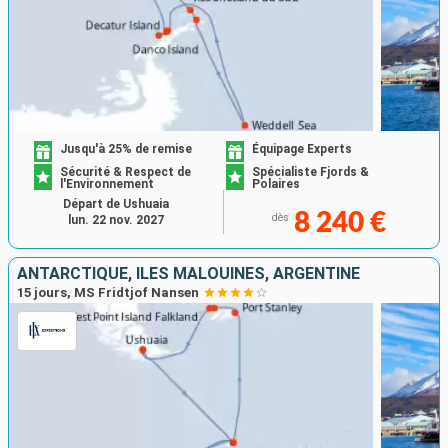
Jusqu'à 25% de remise
Équipage Experts
Sécurité & Respect de
Spécialiste Fjords &
l'Environnement
Polaires
Départ de Ushuaia
8 240 €
dès
lun. 22 nov. 2027
ANTARCTIQUE, ÎLES MALOUINES, ARGENTINE
15 jours, MS Fridtjof Nansen