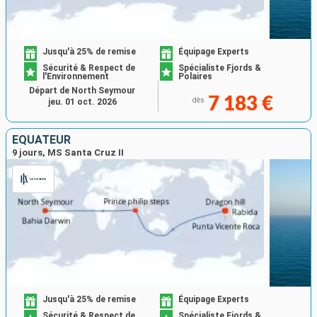
Jusqu'à 25% de remise
Équipage Experts
Sécurité & Respect de
Spécialiste Fjords &
l'Environnement
Polaires
Départ de North Seymour
7 183 €
dès
jeu. 01 oct. 2026
ÉQUATEUR
9 jours, MS Santa Cruz II
Jusqu'à 25% de remise
Équipage Experts
Sécurité & Respect de
Spécialiste Fjords &