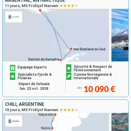
ARGENTINE, ANTARCTIQUE
11 jours, MS Fridtjof Nansen
Sécurité & Respect de
Équipage Experts
l'Environnement
Spécialiste Fjords &
Cuisine Norvégienne &
Polaires
Internationale
Départ de Ushuaia
10 090 €
dès
lun. 23 oct. 2028
CHILI, ARGENTINE
15 jours, MS Fridtjof Nansen