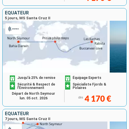
ÉQUATEUR
5 jours, MS Santa Cruz II
Jusqu'à 25% de remise
Équipage Experts
Sécurité & Respect de
Spécialiste Fjords &
l'Environnement
Polaires
Départ de North Seymour
4 170 €
dès
lun. 05 oct. 2026
ÉQUATEUR
7 jours, MS Santa Cruz II