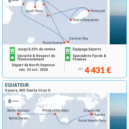
Jusqu'à 25% de remise
Équipage Experts
Sécurité & Respect de
Spécialiste Fjords &
l'Environnement
Polaires
Départ de North Seymour
4 431 €
dès
ven. 23 oct. 2026
ÉQUATEUR
9 jours, MS Santa Cruz II