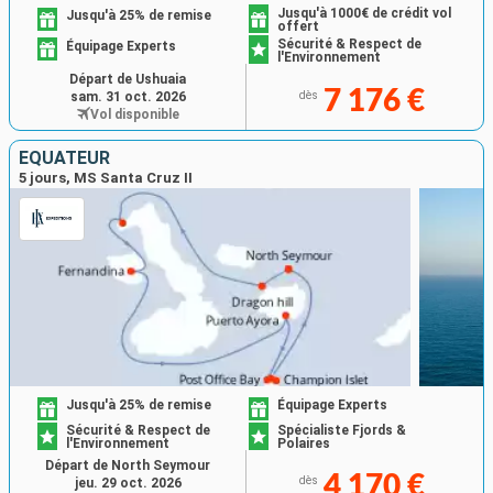
Jusqu'à 1000€ de crédit vol
Jusqu'à 25% de remise
offert
Sécurité & Respect de
Équipage Experts
l'Environnement
Départ de Ushuaia
7 176 €
sam. 31 oct. 2026
dès
Vol disponible
ÉQUATEUR
5 jours, MS Santa Cruz II
Jusqu'à 25% de remise
Équipage Experts
Sécurité & Respect de
Spécialiste Fjords &
l'Environnement
Polaires
Départ de North Seymour
4 170 €
dès
jeu. 29 oct. 2026