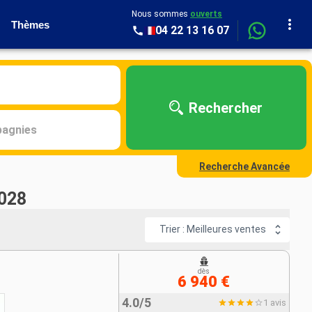
Nous sommes
ouverts
Thèmes
04 22 13 16 07
Rechercher
agnies
Recherche Avancée
2028
Trier : Meilleures ventes
dès
6 940 €
4.0/5
1 avis