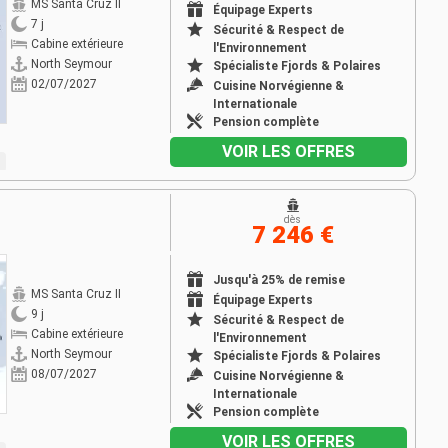
MS Santa Cruz II
Équipage Experts
7 j
Sécurité & Respect de
Cabine extérieure
l'Environnement
North Seymour
Spécialiste Fjords & Polaires
02/07/2027
Cuisine Norvégienne &
Internationale
Pension complète
VOIR LES OFFRES
dès
7 246 €
Jusqu'à 25% de remise
MS Santa Cruz II
Équipage Experts
9 j
Sécurité & Respect de
Cabine extérieure
l'Environnement
North Seymour
Spécialiste Fjords & Polaires
08/07/2027
Cuisine Norvégienne &
Internationale
Pension complète
VOIR LES OFFRES