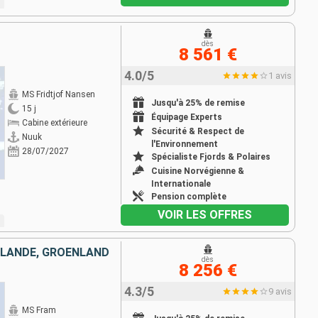
dès
8 561 €
4.0/5
1 avis
MS Fridtjof Nansen
Jusqu'à 25% de remise
15 j
Équipage Experts
Cabine extérieure
Sécurité & Respect de
Nuuk
l'Environnement
28/07/2027
Spécialiste Fjords & Polaires
Cuisine Norvégienne &
Internationale
Pension complète
VOIR LES OFFRES
SLANDE, GRÖENLAND
dès
8 256 €
4.3/5
9 avis
MS Fram