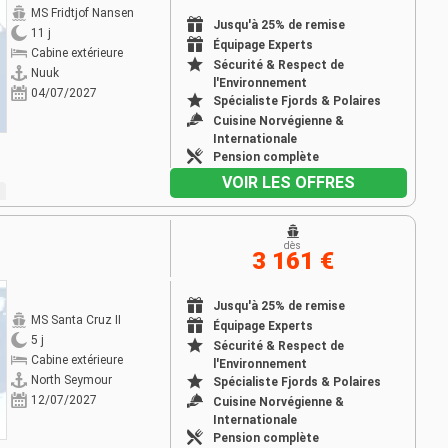
MS Fridtjof Nansen
Jusqu'à 25% de remise
11 j
Équipage Experts
Cabine extérieure
Sécurité & Respect de
Nuuk
l'Environnement
04/07/2027
Spécialiste Fjords & Polaires
Cuisine Norvégienne &
Internationale
Pension complète
VOIR LES OFFRES
dès
3 161 €
Jusqu'à 25% de remise
MS Santa Cruz II
Équipage Experts
5 j
Sécurité & Respect de
Cabine extérieure
l'Environnement
North Seymour
Spécialiste Fjords & Polaires
12/07/2027
Cuisine Norvégienne &
Internationale
Pension complète