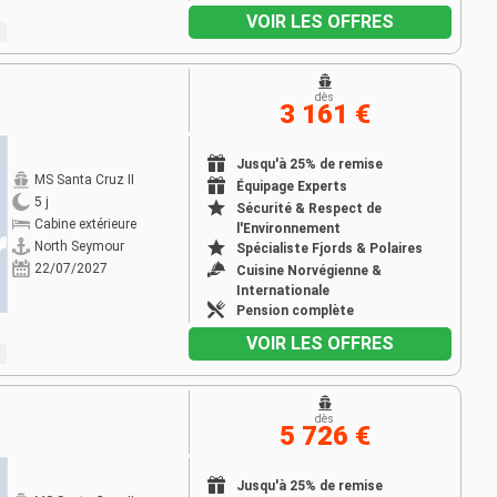
VOIR LES OFFRES
dès
3 161 €
Jusqu'à 25% de remise
MS Santa Cruz II
Équipage Experts
5 j
Sécurité & Respect de
Cabine extérieure
l'Environnement
North Seymour
Spécialiste Fjords & Polaires
22/07/2027
Cuisine Norvégienne &
Internationale
Pension complète
VOIR LES OFFRES
dès
5 726 €
Jusqu'à 25% de remise