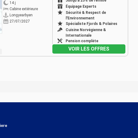
Jusqu'à 25% de remise
14 j
Équipage Experts
Cabine extérieure
Sécurité & Respect de
Longyearbyen
l'Environnement
27/07/2027
Spécialiste Fjords & Polaires
Cuisine Norvégienne &
Internationale
Pension complète
VOIR LES OFFRES
iere