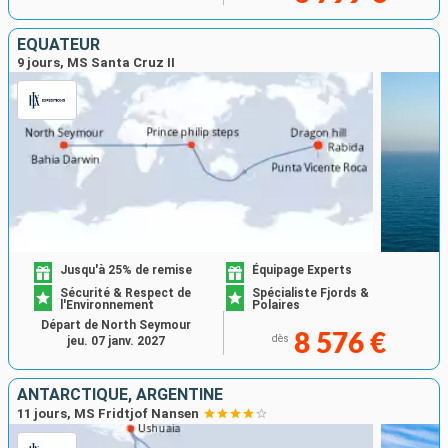
ÉQUATEUR
9 jours, MS Santa Cruz II
Jusqu'à 25% de remise
Équipage Experts
Sécurité & Respect de
Spécialiste Fjords &
l'Environnement
Polaires
Départ de North Seymour
8 576 €
dès
jeu. 07 janv. 2027
ANTARCTIQUE, ARGENTINE
11 jours, MS Fridtjof Nansen