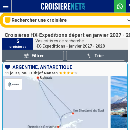
Rechercher une croisière
Croisières HX-Expeditions départ en janvier 2027 - 
5
Vos critères de recherche :
HX-Expeditions - janvier 2027 - 2028
croisières
Nos destinations
Filtrer
Trier
Mois de départ
ARGENTINE, ANTARCTIQUE
11 jours, MS Fridtjof Nansen
Ports
Compagnies
Rechercher