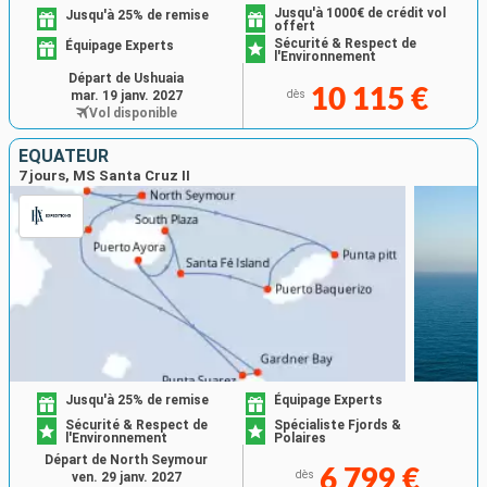
Jusqu'à 1000€ de crédit vol
Jusqu'à 25% de remise
offert
Sécurité & Respect de
Équipage Experts
l'Environnement
Départ de Ushuaia
10 115 €
mar. 19 janv. 2027
dès
Vol disponible
ÉQUATEUR
7 jours, MS Santa Cruz II
Jusqu'à 25% de remise
Équipage Experts
Sécurité & Respect de
Spécialiste Fjords &
l'Environnement
Polaires
Départ de North Seymour
6 799 €
dès
ven. 29 janv. 2027