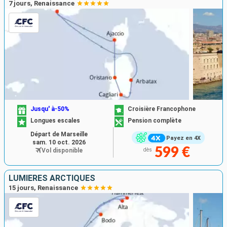
7 jours, Renaissance
Jusqu' à-50%
Croisière Francophone
Longues escales
Pension complète
Départ de Marseille
Payez en 4X
sam. 10 oct. 2026
599 €
Vol disponible
dès
LUMIÈRES ARCTIQUES
15 jours, Renaissance