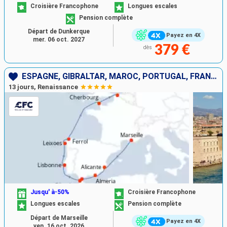
Croisière Francophone
Longues escales
Pension complète
Départ de Dunkerque
Payez en 4X
mer. 06 oct. 2027
379 €
dès
ESPAGNE, GIBRALTAR, MAROC, PORTUGAL, FRANCE
13 jours, Renaissance
Jusqu' à-50%
Croisière Francophone
Longues escales
Pension complète
Départ de Marseille
Payez en 4X
ven. 16 oct. 2026