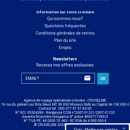
Information sur votre croisiere
Qui sommes nous?
Questions fréquentes
Conditions générales de ventes
Plan du site
Emploi
Newsletters
Recevez nos offres exclusives
EMAIL*
OK
Agence de voyage spécialisée croisière - CRUISELINE
16 rue du gabian Les flots bleus MC 98 000 Monaco SAM au Capital de 150 000 €
Contact tel : (00) 377 97 97 84 50
N° RCI: 05S04380 - Récépissé CCIN n°2007-01231/2007-01232
Garantie financière Groupama N° police 4000717380/0
N° TVA FR. 44 0000 70 465 - RC RSA de 4 000 000 €
© CRUISELINE 2026 - all rights reserved
Trier : Meilleures ventes