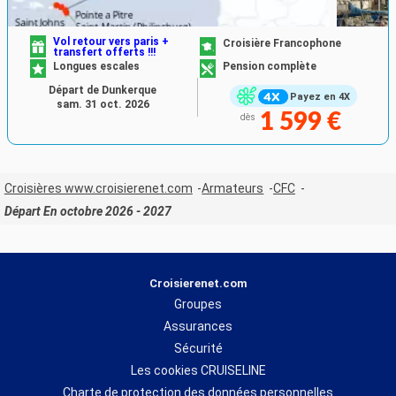
Vol retour vers paris +
Croisière Francophone
transfert offerts !!!
Longues escales
Pension complète
Départ de Dunkerque
Payez en 4X
sam. 31 oct. 2026
1 599 €
dès
Croisières www.croisierenet.com
Armateurs
CFC
Départ En octobre 2026 - 2027
Croisierenet.com
Groupes
Assurances
Sécurité
Les cookies CRUISELINE
Charte de protection des données personnelles