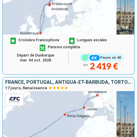
Croisière Francophone
Longues escales
Pension complète
Départ de Dunkerque
Payez en 4X
mer. 04 oct. 2028
2 419 €
dès
FRANCE, PORTUGAL, ANTIGUA-ET-BARBUDA, TORTOLA, SAINT-MARTIN, GUADELOUPE
17 jours, Renaissance