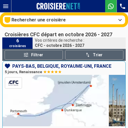
Rechercher une croisière
Croisières CFC départ en octobre 2026 - 2027
6
Vos critères de recherche :
CFC - octobre 2026 - 2027
croisières
Nos destinations
Filtrer
Trier
Mois de départ
PAYS-BAS, BELGIQUE, ROYAUME-UNI, FRANCE
5 jours, Renaissance
Ports
Compagnies
Rechercher