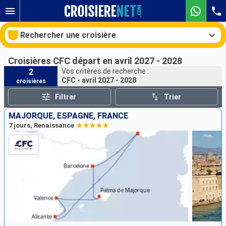
Rechercher une croisière
Croisières CFC départ en avril 2027 - 2028
2
Vos critères de recherche :
CFC - avril 2027 - 2028
croisières
Nos destinations
Filtrer
Trier
Mois de départ
MAJORQUE, ESPAGNE, FRANCE
7 jours, Renaissance
Ports
Compagnies
Rechercher