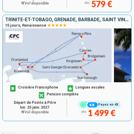
579 €
Vol disponible
dès
TRINITÉ-ET-TOBAGO, GRENADE, BARBADE, SAINT VINCENT-ET-LES-GRENADINES, SAINTE-LUCIE, ARUBA, BONAIRE, GUADELOUPE
15 jours, Renaissance
Croisière Francophone
Longues escales
Pension complète
Départ de Pointe à Pitre
Payez en 4X
lun. 25 janv. 2027
1 499 €
Vol disponible
dès