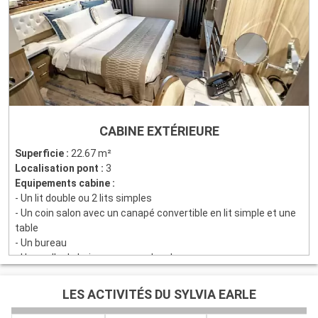
CABINE EXTÉRIEURE
Superficie :
22.67 m²
Localisation pont :
3
Equipements cabine :
- Un lit double ou 2 lits simples
- Un coin salon avec un canapé convertible en lit simple et une
table
- Un bureau
- Une salle de bains avec une douche
- Un hublot
- Une penderie
LES ACTIVITÉS DU SYLVIA EARLE
- Un coffre-fort
- Une télévision à écran plat