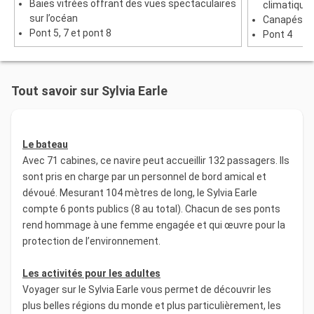
Baies vitrées offrant des vues spectaculaires
climatique,
sur l’océan
Canapés et
Pont 5, 7 et pont 8
Pont 4
Tout savoir sur Sylvia Earle
Le bateau
Avec 71 cabines, ce navire peut accueillir 132 passagers. Ils
sont pris en charge par un personnel de bord amical et
dévoué. Mesurant 104 mètres de long, le Sylvia Earle
compte 6 ponts publics (8 au total). Chacun de ses ponts
rend hommage à une femme engagée et qui œuvre pour la
protection de l’environnement.
Les activités pour les adultes
Voyager sur le Sylvia Earle vous permet de découvrir les
plus belles régions du monde et plus particulièrement, les