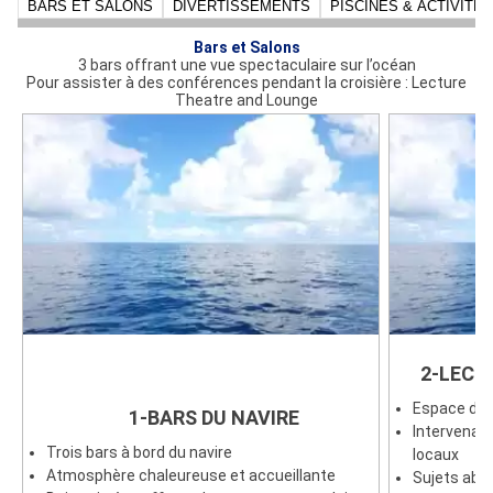
BARS ET SALONS
DIVERTISSEMENTS
PISCINES & ACTIVITÉ
- Un minibar
Bars et Salons
3 bars offrant une vue spectaculaire sur l’océan
Pour assister à des conférences pendant la croisière : Lecture
Theatre and Lounge
2-LECT
Espace de 
1-BARS DU NAVIRE
Intervenant
Trois bars à bord du navire
locaux
Atmosphère chaleureuse et accueillante
Sujets abor