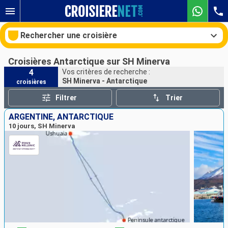
Rechercher une croisière
Croisières Antarctique sur SH Minerva
4
Vos critères de recherche :
SH Minerva - Antarctique
croisières
Nos destinations
Filtrer
Trier
Mois de départ
ARGENTINE, ANTARCTIQUE
10 jours, SH Minerva
Ports
Compagnies
Rechercher