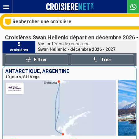
Rechercher une croisière
Croisières Swan Hellenic départ en décembre 2026 -
5
Vos critères de recherche :
Swan Hellenic - décembre 2026 - 2027
croisières
Nos destinations
Filtrer
Trier
Mois de départ
ANTARCTIQUE, ARGENTINE
10 jours, SH Vega
Ports
Compagnies
Rechercher