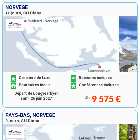
NORVÈGE
11 jours, SH Diana
Croisière de Luxe
Boissons incluses
Pourboires inclus
Conférences incluses
Départ de Longyearbyen
9 575 €
dès
sam. 26 juin 2027
PAYS-BAS, NORVÈGE
9 jours, SH Diana