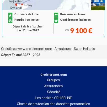
Croisière de Luxe
Boissons incluses
Pourboires inclus
Conférences incluses
Départ de Isafjordhur
9 100 €
dès
lun. 31 mai 2027
Croisières www.croisierenet.com
Armateurs
Swan Hellenic
Départ En mai 2027 - 2028
Croisierenet.com
Groupes
Assurances
Sécurité
Les cookies CRUISELINE
Charte de protection des données personnelles