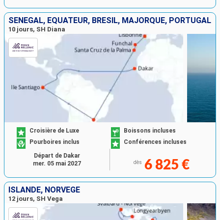
SÉNÉGAL, ÉQUATEUR, BRÉSIL, MAJORQUE, PORTUGAL
10 jours, SH Diana
Croisière de Luxe
Boissons incluses
Pourboires inclus
Conférences incluses
Départ de Dakar
6 825 €
dès
mer. 05 mai 2027
ISLANDE, NORVÈGE
12 jours, SH Vega