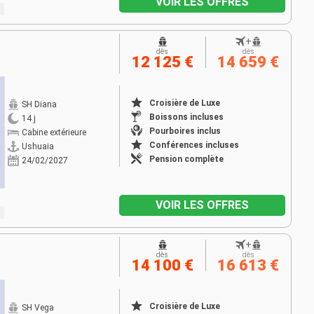
VOIR LES OFFRES
+
dès
dès
12 125 €
14 659 €
Croisière de Luxe
SH Diana
Boissons incluses
14 j
Pourboires inclus
Cabine extérieure
Conférences incluses
Ushuaia
Pension complète
24/02/2027
VOIR LES OFFRES
+
dès
dès
14 100 €
16 613 €
Croisière de Luxe
SH Vega