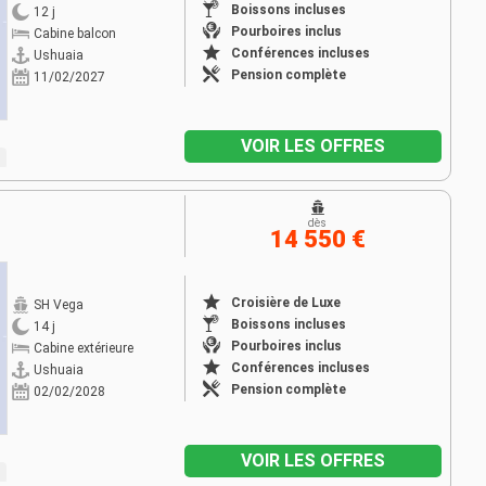
Boissons incluses
12 j
Pourboires inclus
Cabine balcon
Conférences incluses
Ushuaia
Pension complète
11/02/2027
VOIR LES OFFRES
dès
14 550 €
Croisière de Luxe
SH Vega
Boissons incluses
14 j
Pourboires inclus
Cabine extérieure
Conférences incluses
Ushuaia
Pension complète
02/02/2028
VOIR LES OFFRES