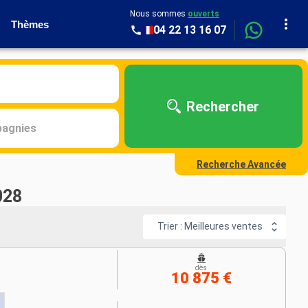
Nous sommes
ouverts
Thèmes
04 22 13 16 07
Rechercher
agnies
Recherche Avancée
028
Trier : Meilleures ventes
dès
10 875 €