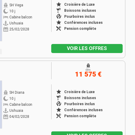
Croisière de Luxe
SH Vega
Boissons incluses
10 j
Pourboires inclus
Cabine balcon
Conférences incluses
Ushuaia
Pension complète
25/02/2028
VOIR LES OFFRES
dès
11 575 €
Croisière de Luxe
SH Diana
Boissons incluses
10 j
Pourboires inclus
Cabine balcon
Conférences incluses
Ushuaia
Pension complète
04/02/2028