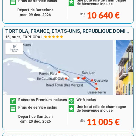
Une bouteille de champagne
Frais de service inclus
de bienvenue incluse
Départ de Barcelone
10 640 €
dès
mer. 09 déc. 2026
TORTOLA, FRANCE, ÉTATS-UNIS, RÉPUBLIQUE DOMINICAINE, ANTIGUA-ET-BARBUDA, GUADELOUPE, PORTO RICO
16 jours, EXPLORA I
Boissons Premium incluses
Wi-fi inclus
Une bouteille de champagne
Frais de service inclus
de bienvenue incluse
Départ de San Juan
11 005 €
dès
dim. 20 déc. 2026