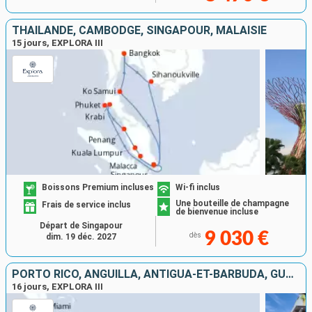
THAÏLANDE, CAMBODGE, SINGAPOUR, MALAISIE
15 jours, EXPLORA III
Boissons Premium incluses
Wi-fi inclus
Une bouteille de champagne
Frais de service inclus
de bienvenue incluse
Départ de Singapour
9 030 €
dès
dim. 19 déc. 2027
PORTO RICO, ANGUILLA, ANTIGUA-ET-BARBUDA, GUADELOUPE, ÎLES TURQUES-ET-CAÏQUES, JAMAÏQUE, RÉPUBLIQUE DOMINICAINE, JOST VAN DYKE, SAINT-MARTIN, ÉTATS-UNIS
16 jours, EXPLORA III