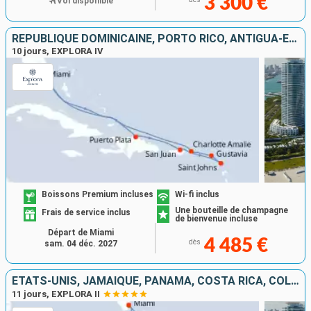
3 300 €
Vol disponible
RÉPUBLIQUE DOMINICAINE, PORTO RICO, ANTIGUA-ET-BARBUDA, FRANCE, ÉTATS-UNIS
10 jours, EXPLORA IV
Boissons Premium incluses
Wi-fi inclus
Une bouteille de champagne
Frais de service inclus
de bienvenue incluse
Départ de Miami
4 485 €
dès
sam. 04 déc. 2027
ÉTATS-UNIS, JAMAÏQUE, PANAMA, COSTA RICA, COLOMBIE
11 jours, EXPLORA II