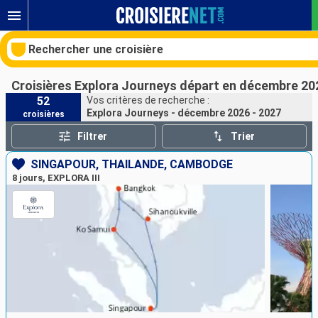
Rechercher une croisière
Croisières Explora Journeys départ en décembre 20
52
Vos critères de recherche :
Explora Journeys - décembre 2026 - 2027
croisières
Nos destinations
Filtrer
Trier
Mois de départ
SINGAPOUR, THAÏLANDE, CAMBODGE
8 jours, EXPLORA III
Ports
Compagnies
Rechercher