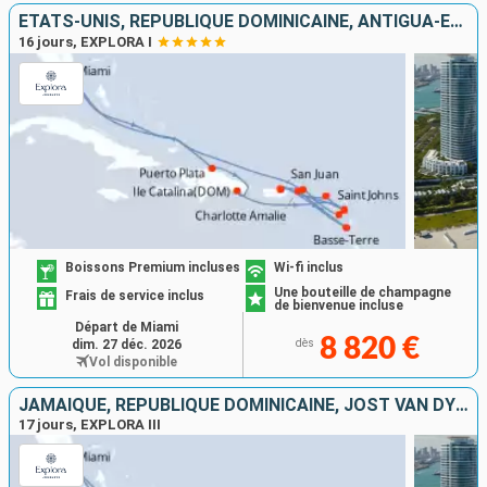
ÉTATS-UNIS, RÉPUBLIQUE DOMINICAINE, ANTIGUA-ET-BARBUDA, GUADELOUPE, PORTO RICO, SAINT-MARTIN, ROYAUME-UNI, TORTOLA
16 jours, EXPLORA I
Boissons Premium incluses
Wi-fi inclus
Une bouteille de champagne
Frais de service inclus
de bienvenue incluse
Départ de Miami
8 820 €
dim. 27 déc. 2026
dès
Vol disponible
JAMAÏQUE, RÉPUBLIQUE DOMINICAINE, JOST VAN DYKE, SAINT-MARTIN, ÉTATS-UNIS, PORTO RICO, GUADELOUPE, ANTIGUA-ET-BARBUDA
17 jours, EXPLORA III