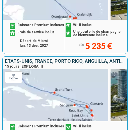
Boissons Premium incluses
Wi-fi inclus
Une bouteille de champagne
Frais de service inclus
de bienvenue incluse
Départ de Miami
5 235 €
dès
lun. 13 déc. 2027
ÉTATS-UNIS, FRANCE, PORTO RICO, ANGUILLA, ANTIGUA-ET-BARBUDA, GUADELOUPE, ÎLES TURQUES-ET-CAÏQUES
15 jours, EXPLORA III
Boissons Premium incluses
Wi-fi inclus