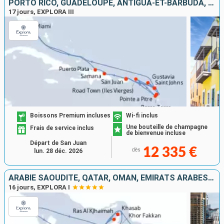
PORTO RICO, GUADELOUPE, ANTIGUA-ET-BARBUDA, RÉPUBLIQUE DOMINICAINE, ÉTATS-UNIS, FRANCE, TORTOLA
17 jours, EXPLORA III
Boissons Premium incluses
Wi-fi inclus
Une bouteille de champagne
Frais de service inclus
de bienvenue incluse
Départ de San Juan
12 335 €
dès
lun. 28 déc. 2026
ARABIE SAOUDITE, QATAR, OMAN, EMIRATS ARABES UNIS
16 jours, EXPLORA I