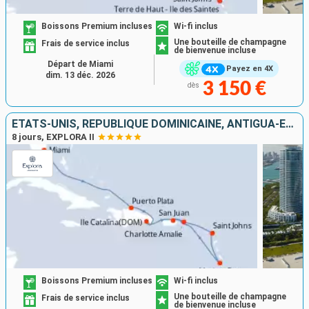
Boissons Premium incluses
Wi-fi inclus
Une bouteille de champagne
Frais de service inclus
de bienvenue incluse
Départ de Miami
Payez en 4X
dim. 13 déc. 2026
3 150 €
dès
ÉTATS-UNIS, RÉPUBLIQUE DOMINICAINE, ANTIGUA-ET-BARBUDA, SAINTE-LUCIE, PORTO RICO
8 jours, EXPLORA II
Boissons Premium incluses
Wi-fi inclus
Une bouteille de champagne
Frais de service inclus
de bienvenue incluse