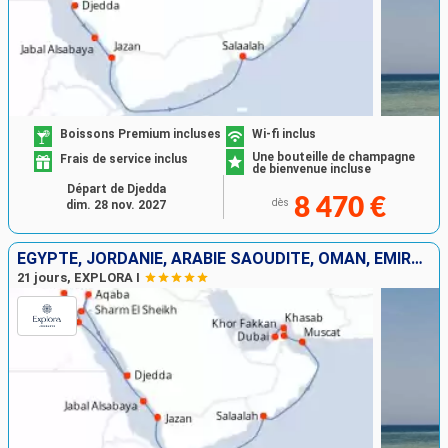
Boissons Premium incluses
Wi-fi inclus
Une bouteille de champagne
Frais de service inclus
de bienvenue incluse
Départ de Djedda
8 470 €
dès
dim. 28 nov. 2027
EGYPTE, JORDANIE, ARABIE SAOUDITE, OMAN, EMIRATS ARABES UNIS
21 jours, EXPLORA I