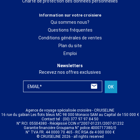
Charte de protection des données personnelles
Information sur votre croisiere
Qui sommes nous?
Questions fréquentes
Conditions générales de ventes
Plan du site
Emploi
Newsletters
Recevez nos offres exclusives
EMAIL*
OK
Agence de voyage spécialisée croisière - CRUISELINE
16 rue du gabian Les flots bleus MC 98 000 Monaco SAM au Capital de 150 000 €
Contact tel : (00) 377 97 97 84 50
N° RCI: 05S04380 - Récépissé CCIN n°2007-01231/2007-01232
Garantie financière Groupama N° police 4000717380/0
N° TVA FR. 44 0000 70 465 - RC RSA de 4 000 000 €
© CRUISELINE 2026 - all rights reserved