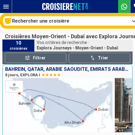
Rechercher une croisière
Croisières Moyen-Orient - Dubaï avec Explora Journ
10
Vos critères de recherche :
Explora Journeys - Moyen-Orient - Dubaï
croisières
Nos destinations
Filtrer
Trier
Mois de départ
BAHREIN, QATAR, ARABIE SAOUDITE, EMIRATS ARABES UNIS
8 jours, EXPLORA I
Ports
Compagnies
Rechercher