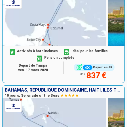
Activités à bord incluses
Idéal pour les familles
Pension complète
Départ de Tampa
Payez en 4X
ven. 17 mars 2028
837 €
dès
BAHAMAS, RÉPUBLIQUE DOMINICAINE, HAÏTI, ÎLES TURQUES-ET-CAÏQUES, ÉTATS-UNIS
10 jours, Serenade of the Seas