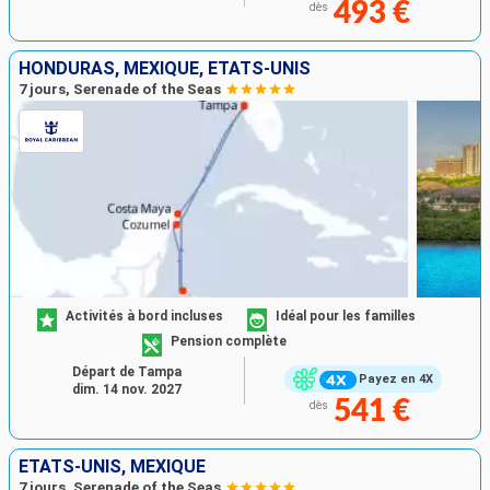
493 €
dès
HONDURAS, MEXIQUE, ÉTATS-UNIS
7 jours, Serenade of the Seas
Activités à bord incluses
Idéal pour les familles
Pension complète
Départ de Tampa
Payez en 4X
dim. 14 nov. 2027
541 €
dès
ÉTATS-UNIS, MEXIQUE
7 jours, Serenade of the Seas