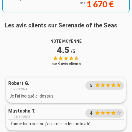
1 670 €
dès
Les avis clients sur Serenade of the Seas
NOTE MOYENNE
4.5
/5
sur 9 avis clients
Robert G.
5
30/01/2024
Je l’ai indiqué ci dessus
Mustapha T.
4
28/11/2023
J'aime bien surtou j'ai aimer ts les actovité