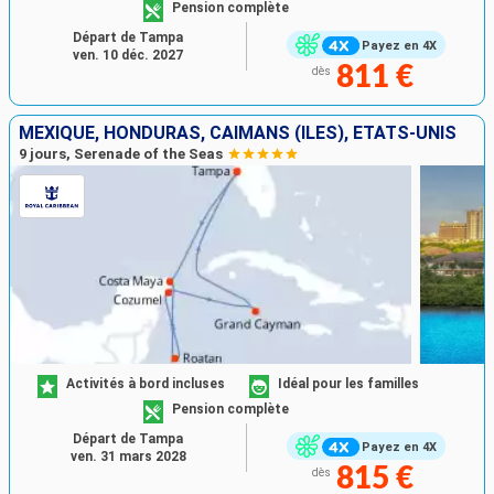
Pension complète
Départ de Tampa
Payez en 4X
ven. 10 déc. 2027
811 €
dès
MEXIQUE, HONDURAS, CAÏMANS (ÎLES), ÉTATS-UNIS
9 jours, Serenade of the Seas
Activités à bord incluses
Idéal pour les familles
Pension complète
Départ de Tampa
Payez en 4X
ven. 31 mars 2028
815 €
dès