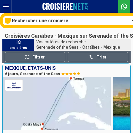
Rechercher une croisière
Croisières Caraïbes - Mexique sur Serenade of the 
18
Vos critères de recherche :
Serenade of the Seas - Caraïbes - Mexique
croisières
Nos destinations
Filtrer
Trier
Mois de départ
MEXIQUE, ÉTATS-UNIS
6 jours, Serenade of the Seas
Ports
Compagnies
Rechercher