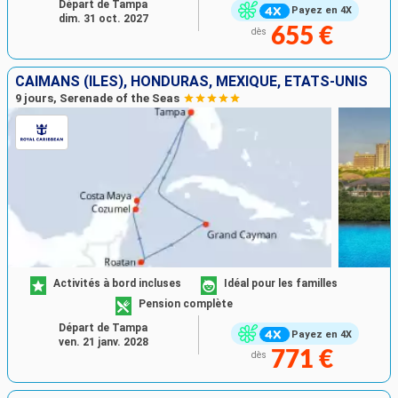
Départ de Tampa
Payez en 4X
dim. 31 oct. 2027
655 €
dès
CAÏMANS (ÎLES), HONDURAS, MEXIQUE, ÉTATS-UNIS
9 jours, Serenade of the Seas
Activités à bord incluses
Idéal pour les familles
Pension complète
Départ de Tampa
Payez en 4X
ven. 21 janv. 2028
771 €
dès