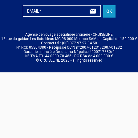
EMAIL*
OK
Agence de voyage spécialisée croisière - CRUISELINE
16 rue du gabian Les flots bleus MC 98 000 Monaco SAM au Capital de 150 000 €
Contact tel : (00) 377 97 97 84 50
N° RCI: 05S04380 - Récépissé CCIN n°2007-01231/2007-01232
Garantie financière Groupama N° police 4000717380/0
N° TVA FR. 44 0000 70 465 - RC RSA de 4 000 000 €
© CRUISELINE 2026 - all rights reserved