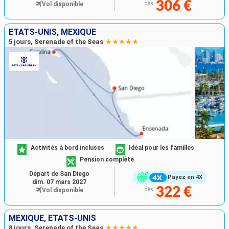
306 €
Vol disponible
dès
ÉTATS-UNIS, MEXIQUE
5 jours, Serenade of the Seas
Activités à bord incluses
Idéal pour les familles
Pension complète
Départ de San Diego
Payez en 4X
dim. 07 mars 2027
322 €
Vol disponible
dès
MEXIQUE, ÉTATS-UNIS
8 jours, Serenade of the Seas