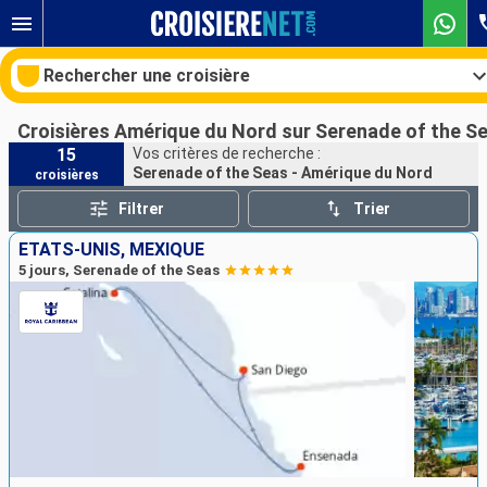
Rechercher une croisière
Croisières Amérique du Nord sur Serenade of the S
15
Vos critères de recherche :
Serenade of the Seas - Amérique du Nord
croisières
Nos destinations
Filtrer
Trier
Mois de départ
ÉTATS-UNIS, MEXIQUE
5 jours, Serenade of the Seas
Ports
Compagnies
Rechercher