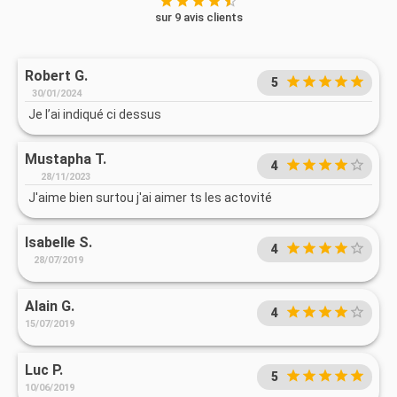
sur 9 avis clients
Robert G.
5
30/01/2024
Je l’ai indiqué ci dessus
Mustapha T.
4
28/11/2023
J'aime bien surtou j'ai aimer ts les actovité
Isabelle S.
4
28/07/2019
Alain G.
4
15/07/2019
Luc P.
5
10/06/2019