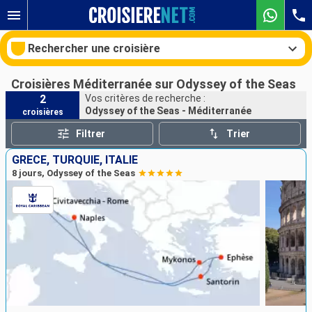
Rechercher une croisière
Croisières Méditerranée sur Odyssey of the Seas
2
Vos critères de recherche :
Odyssey of the Seas - Méditerranée
croisières
Nos destinations
Filtrer
Trier
Mois de départ
GRÈCE, TURQUIE, ITALIE
8 jours, Odyssey of the Seas
Ports
Compagnies
Rechercher