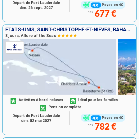
Départ de Fort Lauderdale
Payez en 4X
dim. 26 sept. 2027
677 €
dès
ÉTATS-UNIS, SAINT-CHRISTOPHE-ET-NIÉVÈS, BAHAMAS
8 jours, Allure of the Seas
Activités à bord incluses
Idéal pour les familles
Pension complète
Départ de Fort Lauderdale
Payez en 4X
dim. 02 mai 2027
782 €
dès