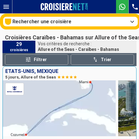
Rechercher une croisière
Croisières Caraïbes - Bahamas sur Allure of the Sea
29
Vos critères de recherche :
Allure of the Seas - Caraïbes - Bahamas
croisières
Nos destinations
Filtrer
Trier
Mois de départ
ÉTATS-UNIS, MEXIQUE
5 jours, Allure of the Seas
Ports
Compagnies
Rechercher