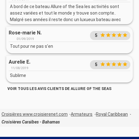
A bord de ce bateau Allure of the Sea les activités sont
assez variées et tout le monde y trouve son compte..
Malgré ses années il reste donc un luxueux bateau avec
son extraordinaire Central parc, sa Patinoire et sa
Rose-marie N.
Tyrolienne et piscine sans oublier ses spectacles et
5
animations. C'est un excellent moment à vivre Un rêve à
01/09/2019
dormir debout. Un petit bémol pour le prix et la qualité des
Tout pour ne pas s’en
photos.
Aurelie E.
5
11/08/2019
Sublime
VOIR TOUS LES AVIS CLIENTS DE ALLURE OF THE SEAS
Croisières www.croisierenet.com
Armateurs
Royal Caribbean
Croisières Caraïbes - Bahamas