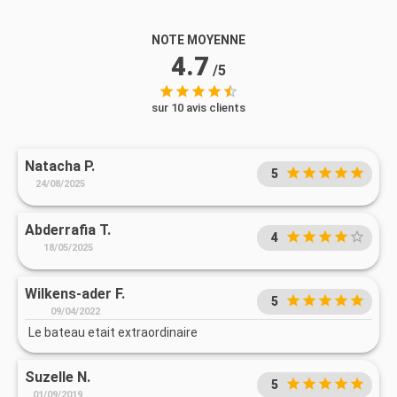
NOTE MOYENNE
4.7
/5
sur 10 avis clients
Natacha P.
5
24/08/2025
Abderrafia T.
4
18/05/2025
Wilkens-ader F.
5
09/04/2022
Le bateau etait extraordinaire
Suzelle N.
5
01/09/2019