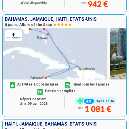
942 €
Vol disponible
dès
BAHAMAS, JAMAÏQUE, HAÏTI, ÉTATS-UNIS
8 jours, Allure of the Seas
Activités à bord incluses
Idéal pour les familles
Pension complète
Départ de Miami
Payez en 4X
dim. 09 avr. 2028
1 081 €
dès
HAÏTI, JAMAÏQUE, BAHAMAS, ÉTATS-UNIS