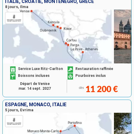
ITALIE, CROATIE, MONTÉNÉGRO, GRÈCE
8 jours, Ilma
Service Luxe Ritz-Carlton
Restauration raffinée
Boissons incluses
Pourboires inclus
Départ de Venise
11 200 €
dès
mar. 14 sept. 2027
ESPAGNE, MONACO, ITALIE
5 jours, Evrima