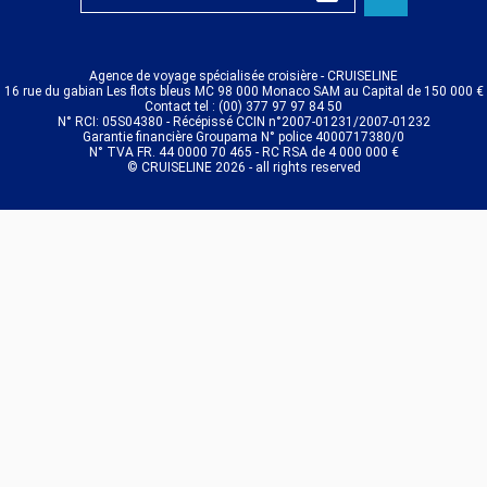
Agence de voyage spécialisée croisière - CRUISELINE
16 rue du gabian Les flots bleus MC 98 000 Monaco SAM au Capital de 150 000 €
Contact tel : (00) 377 97 97 84 50
N° RCI: 05S04380 - Récépissé CCIN n°2007-01231/2007-01232
Garantie financière Groupama N° police 4000717380/0
N° TVA FR. 44 0000 70 465 - RC RSA de 4 000 000 €
© CRUISELINE 2026 - all rights reserved