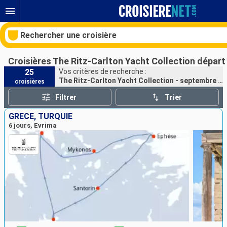
Rechercher une croisière
Croisières The Ritz-Carlton Yacht Collection dépar
25
Vos critères de recherche :
The Ritz-Carlton Yacht Collection - septembre 2026 - 2027
croisières
Nos destinations
Filtrer
Trier
Mois de départ
GRÈCE, TURQUIE
6 jours, Evrima
Ports
Compagnie
Rechercher