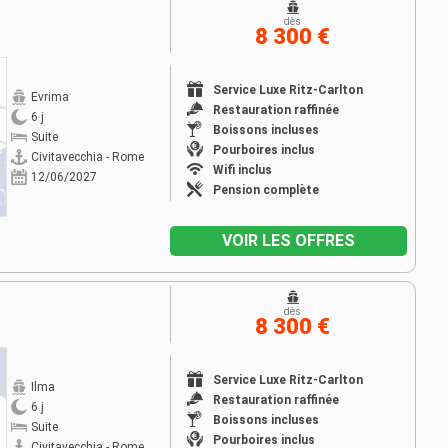
dès
8 300 €
Service Luxe Ritz-Carlton
Evrima
Restauration raffinée
6 j
Boissons incluses
Suite
Pourboires inclus
Civitavecchia - Rome
Wifi inclus
12/06/2027
Pension complète
VOIR LES OFFRES
dès
8 300 €
Service Luxe Ritz-Carlton
Ilma
Restauration raffinée
6 j
Boissons incluses
Suite
Pourboires inclus
Civitavecchia - Rome