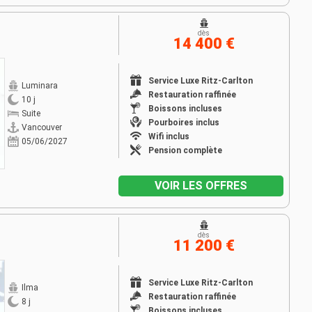
dès
14 400 €
Service Luxe Ritz-Carlton
Luminara
Restauration raffinée
10 j
Boissons incluses
Suite
Pourboires inclus
Vancouver
Wifi inclus
05/06/2027
Pension complète
VOIR LES OFFRES
dès
11 200 €
Service Luxe Ritz-Carlton
Ilma
Restauration raffinée
8 j
Boissons incluses