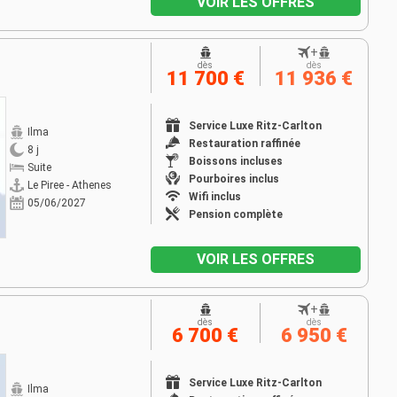
VOIR LES OFFRES
+
dès
dès
11 700 €
11 936 €
Service Luxe Ritz-Carlton
Ilma
Restauration raffinée
8 j
Boissons incluses
Suite
Pourboires inclus
Le Piree - Athenes
Wifi inclus
05/06/2027
Pension complète
VOIR LES OFFRES
+
dès
dès
6 700 €
6 950 €
Service Luxe Ritz-Carlton
Ilma