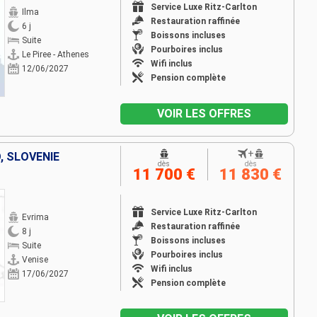
Service Luxe Ritz-Carlton
Ilma
Restauration raffinée
6 j
Boissons incluses
Suite
Pourboires inclus
Le Piree - Athenes
Wifi inclus
12/06/2027
Pension complète
VOIR LES OFFRES
+
, SLOVÉNIE
dès
dès
11 700 €
11 830 €
Service Luxe Ritz-Carlton
Evrima
Restauration raffinée
8 j
Boissons incluses
Suite
Pourboires inclus
Venise
Wifi inclus
17/06/2027
Pension complète