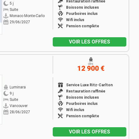
Restauration raffinée
5 j
Boissons incluses
Suite
Pourboires inclus
Monaco Monte-Carlo
Wifi inclus
29/06/2027
Pension complète
VOIR LES OFFRES
dès
12 900 €
Service Luxe Ritz-Carlton
Luminara
Restauration raffinée
9 j
Boissons incluses
Suite
Pourboires inclus
Vancouver
Wifi inclus
28/06/2027
Pension complète
VOIR LES OFFRES