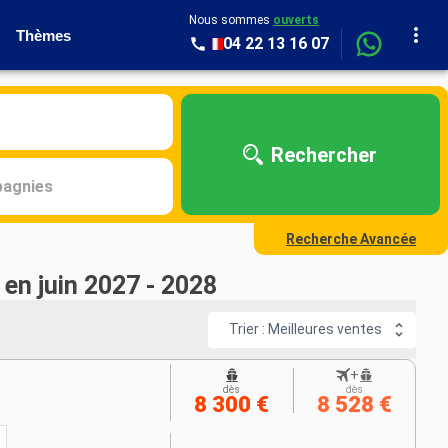
Nous sommes
ouverts
Thèmes
04 22 13 16 07
Rechercher
agnies
Recherche Avancée
 en juin 2027 - 2028
Trier : Meilleures ventes
+
dès
dès
8 300 €
8 528 €