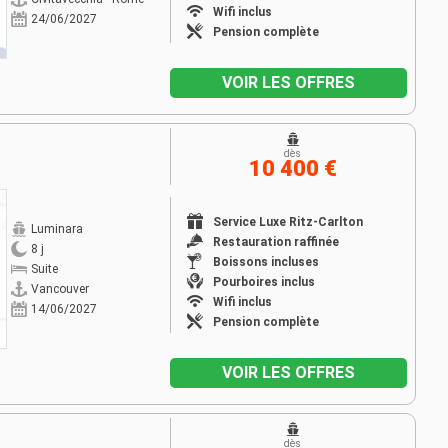
Wifi inclus
24/06/2027
Pension complète
VOIR LES OFFRES
dès
10 400 €
Service Luxe Ritz-Carlton
Luminara
Restauration raffinée
8 j
Boissons incluses
Suite
Pourboires inclus
Vancouver
Wifi inclus
14/06/2027
Pension complète
VOIR LES OFFRES
dès