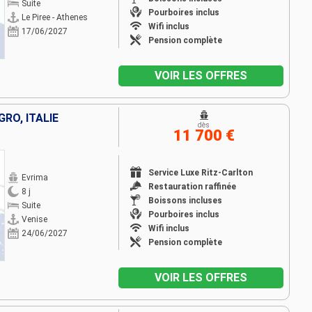
Suite
Pourboires inclus
Le Piree - Athenes
Wifi inclus
17/06/2027
Pension complète
VOIR LES OFFRES
RO, ITALIE
dès
11 700 €
Service Luxe Ritz-Carlton
Evrima
Restauration raffinée
8 j
Boissons incluses
Suite
Pourboires inclus
Venise
Wifi inclus
24/06/2027
Pension complète
VOIR LES OFFRES