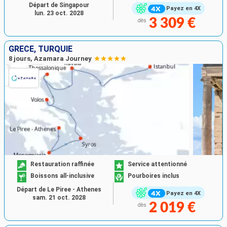
Départ de Singapour
Payez en 4X
lun. 23 oct. 2028
3 309 €
dès
GRÈCE, TURQUIE
8 jours, Azamara Journey
Restauration raffinée
Service attentionné
Boissons all-inclusive
Pourboires inclus
Départ de Le Piree - Athenes
Payez en 4X
sam. 21 oct. 2028
2 019 €
dès