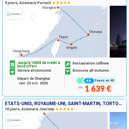
9 jours, Azamara Pursuit
Jusqu'à 1000$ de crédit à
Restauration raffinée
bord offert
Service attentionné
Boissons all-inclusive
Départ de Shanghai
Payez en 4X
ven. 23 oct. 2026
1 639 €
dès
ÉTATS-UNIS, ROYAUME-UNI, SAINT-MARTIN, TORTOLA, PORTO RICO
10 jours, Azamara Journey