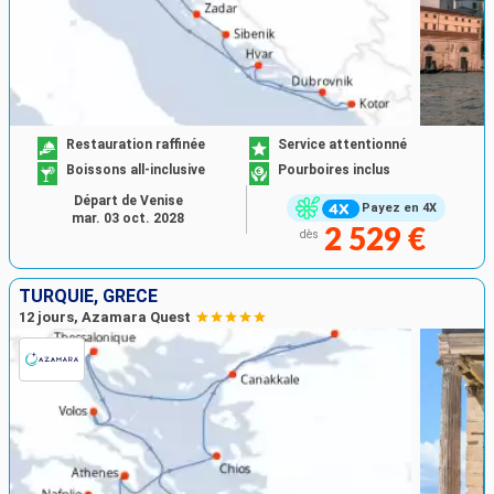
Restauration raffinée
Service attentionné
Boissons all-inclusive
Pourboires inclus
Départ de Venise
Payez en 4X
mar. 03 oct. 2028
2 529 €
dès
TURQUIE, GRÈCE
12 jours, Azamara Quest