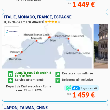
1 449 €
dès
ITALIE, MONACO, FRANCE, ESPAGNE
8 jours, Azamara Onward
Jusqu'à 1000$ de crédit à
Restauration raffinée
bord offert
Service attentionné
Boissons all-inclusive
Départ de Civitavecchia - Rome
Payez en 4X
sam. 31 oct. 2026
1 459 €
dès
JAPON, TAÏWAN, CHINE