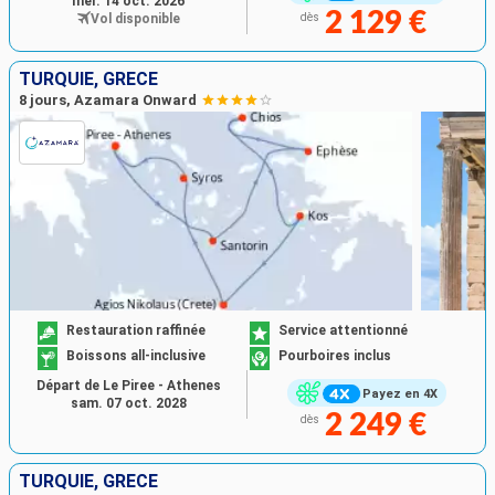
mer. 14 oct. 2026
2 129 €
Vol disponible
dès
TURQUIE, GRÈCE
8 jours, Azamara Onward
Restauration raffinée
Service attentionné
Boissons all-inclusive
Pourboires inclus
Départ de Le Piree - Athenes
Payez en 4X
sam. 07 oct. 2028
2 249 €
dès
TURQUIE, GRÈCE