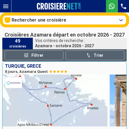
Rechercher une croisière
Croisières Azamara départ en octobre 2026 - 2027
49
Vos critères de recherche :
Azamara - octobre 2026 - 2027
croisières
Nos destinations
Filtrer
Trier
Mois de départ
TURQUIE, GRÈCE
8 jours, Azamara Quest
Ports
Compagnies
Rechercher