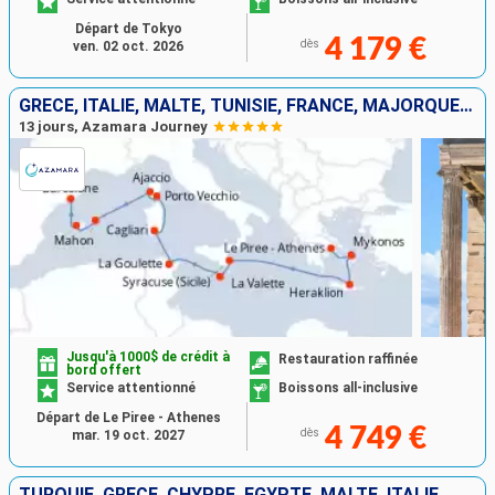
Départ de Tokyo
4 179 €
dès
ven. 02 oct. 2026
GRÈCE, ITALIE, MALTE, TUNISIE, FRANCE, MAJORQUE, ESPAGNE
13 jours, Azamara Journey
Jusqu'à 1000$ de crédit à
Restauration raffinée
bord offert
Service attentionné
Boissons all-inclusive
Départ de Le Piree - Athenes
4 749 €
dès
mar. 19 oct. 2027
TURQUIE, GRÈCE, CHYPRE, EGYPTE, MALTE, ITALIE