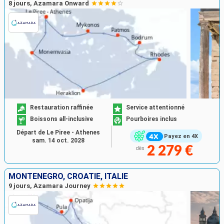
8 jours, Azamara Onward
Restauration raffinée
Service attentionné
Boissons all-inclusive
Pourboires inclus
Départ de Le Piree - Athenes
Payez en 4X
sam. 14 oct. 2028
2 279 €
dès
MONTÉNÉGRO, CROATIE, ITALIE
9 jours, Azamara Journey