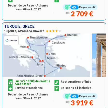
Départ de Le Piree - Athenes
Payez en 4X
sam. 09 oct. 2027
2 709 €
dès
TURQUIE, GRÈCE
13 jours, Azamara Onward
Jusqu'à 1000$ de crédit à
Restauration raffinée
bord offert
Service attentionné
Boissons all-inclusive
Départ de Le Piree - Athenes
Payez en 4X
sam. 30 oct. 2027
3 919 €
dès