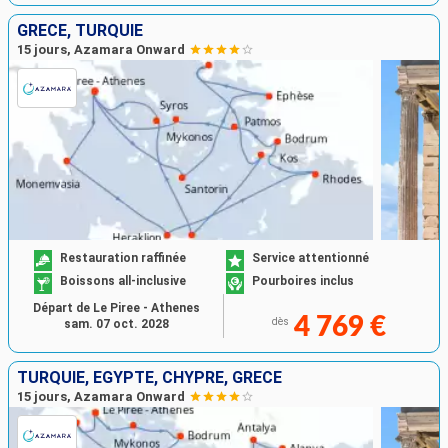
GRÈCE, TURQUIE
15 jours, Azamara Onward
Restauration raffinée
Service attentionné
Boissons all-inclusive
Pourboires inclus
Départ de Le Piree - Athenes
4 769 €
dès
sam. 07 oct. 2028
TURQUIE, EGYPTE, CHYPRE, GRÈCE
15 jours, Azamara Onward