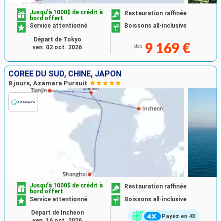
Jusqu'à 1000$ de crédit à
Restauration raffinée
bord offert
Service attentionné
Boissons all-inclusive
Départ de Tokyo
9 169 €
dès
ven. 02 oct. 2026
CORÉE DU SUD, CHINE, JAPON
8 jours, Azamara Pursuit
Jusqu'à 1000$ de crédit à
Restauration raffinée
bord offert
Service attentionné
Boissons all-inclusive
Départ de Incheon
Payez en 4X
ven. 16 oct. 2026