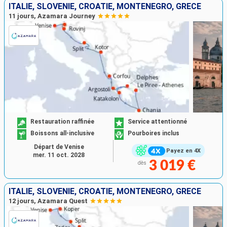
ITALIE, SLOVÉNIE, CROATIE, MONTÉNÉGRO, GRÈCE
11 jours, Azamara Journey
Restauration raffinée
Service attentionné
Boissons all-inclusive
Pourboires inclus
Départ de Venise
Payez en 4X
mer. 11 oct. 2028
3 019 €
dès
ITALIE, SLOVÉNIE, CROATIE, MONTÉNÉGRO, GRÈCE
12 jours, Azamara Quest