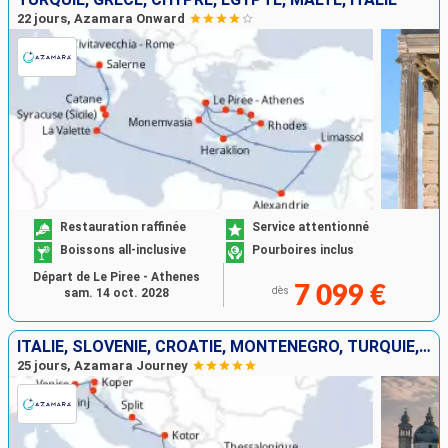
22 jours, Azamara Onward
Restauration raffinée
Service attentionné
Boissons all-inclusive
Pourboires inclus
Départ de Le Piree - Athenes
7 099 €
dès
sam. 14 oct. 2028
ITALIE, SLOVÉNIE, CROATIE, MONTÉNÉGRO, TURQUIE, GRÈCE
25 jours, Azamara Journey