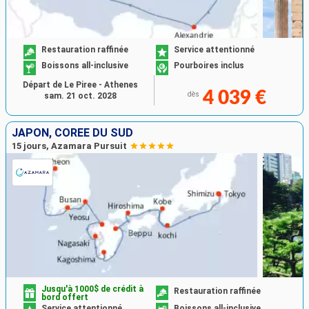
Restauration raffinée
Service attentionné
Boissons all-inclusive
Pourboires inclus
Départ de Le Piree - Athenes
4 039 €
dès
sam. 21 oct. 2028
JAPON, CORÉE DU SUD
15 jours, Azamara Pursuit
Jusqu'à 1000$ de crédit à
Restauration raffinée
bord offert
Service attentionné
Boissons all-inclusive