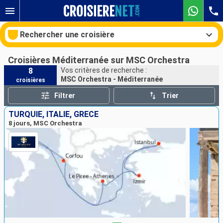
Rechercher une croisière
Croisières Méditerranée sur MSC Orchestra
8
Vos critères de recherche :
MSC Orchestra - Méditerranée
croisières
Nos destinations
Filtrer
Trier
Mois de départ
TURQUIE, ITALIE, GRÈCE
8 jours, MSC Orchestra
Ports
Compagnies
Rechercher