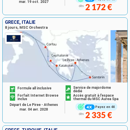
mar. 19 oct. 2027
2 172 €
dès
GRÈCE, ITALIE
8 jours, MSC Orchestra
Service de majordome
Formule all inclusive
dédié
Forfait Internet Browse
Accès gratuit à l’espace
inclus
thermal du MSC Aurea Spa
Départ de Le Piree - Athenes
Payez en 4X
mar. 04 avr. 2028
2 335 €
dès