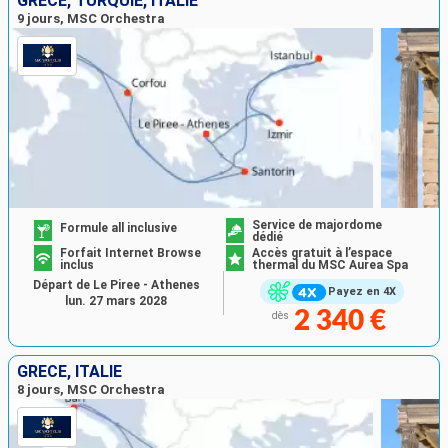
GRÈCE, TURQUIE, ITALIE
9 jours, MSC Orchestra
Service de majordome
Formule all inclusive
dédié
Forfait Internet Browse
Accès gratuit à l’espace
inclus
thermal du MSC Aurea Spa
Départ de Le Piree - Athenes
Payez en 4X
lun. 27 mars 2028
2 340 €
dès
GRÈCE, ITALIE
8 jours, MSC Orchestra