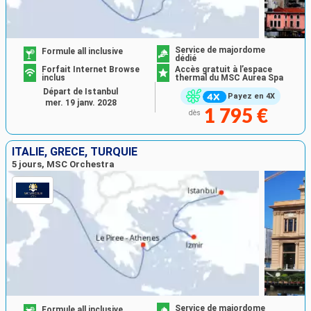
Service de majordome
Formule all inclusive
dédié
Forfait Internet Browse
Accès gratuit à l’espace
inclus
thermal du MSC Aurea Spa
Départ de Istanbul
Payez en 4X
mer. 19 janv. 2028
1 795 €
dès
ITALIE, GRÈCE, TURQUIE
5 jours, MSC Orchestra
Service de majordome
Formule all inclusive