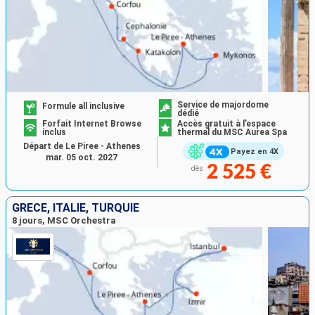
Service de majordome
Formule all inclusive
dédié
Forfait Internet Browse
Accès gratuit à l’espace
inclus
thermal du MSC Aurea Spa
Départ de Le Piree - Athenes
Payez en 4X
mar. 05 oct. 2027
2 525 €
dès
GRÈCE, ITALIE, TURQUIE
8 jours, MSC Orchestra