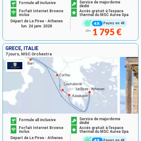
Service de majordome
Formule all inclusive
dédié
Forfait Internet Browse
Accès gratuit à l’espace
inclus
thermal du MSC Aurea Spa
Départ de Le Piree - Athenes
Payez en 4X
lun. 24 janv. 2028
1 795 €
dès
GRÈCE, ITALIE
7 jours, MSC Orchestra
Service de majordome
Formule all inclusive
dédié
Forfait Internet Browse
Accès gratuit à l’espace
inclus
thermal du MSC Aurea Spa
Départ de Le Piree - Athenes
Payez en 4X