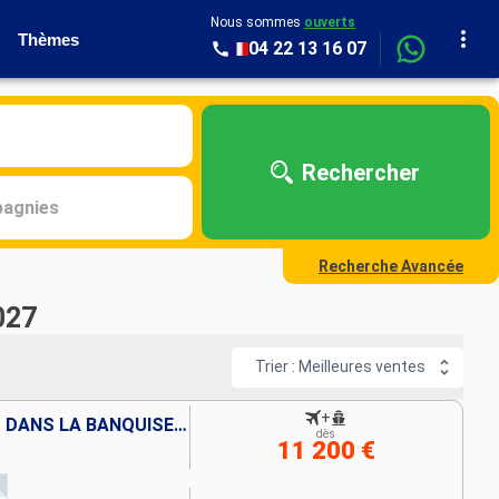
Nous sommes
ouverts
Thèmes
04 22 13 16 07
Rechercher
agnies
Recherche Avancée
027
Trier : Meilleures ventes
+
À LA RECHERCHE DES OURS DANS LA BANQUISE, NORD ET EST SVALBARD
dès
11 200 €