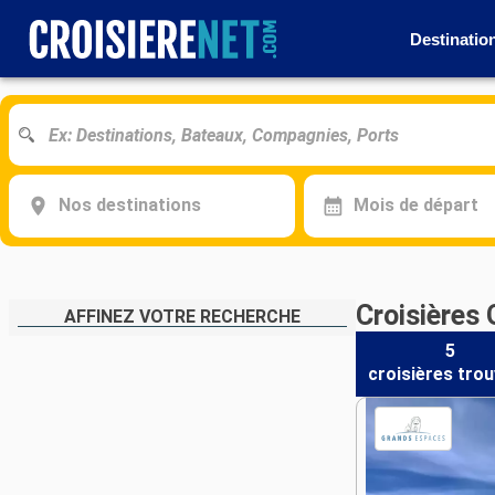
Destinatio
Nos destinations
Mois de départ
Croisières
AFFINEZ VOTRE RECHERCHE
5
croisières
trou