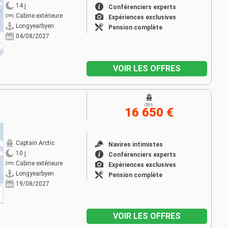
14 j
Conférenciers experts
Cabine extérieure
Expériences exclusives
Longyearbyen
Pension complète
04/08/2027
VOIR LES OFFRES
D
dès
16 650 €
Captain Arctic
Navires intimistes
10 j
Conférenciers experts
Cabine extérieure
Expériences exclusives
Longyearbyen
Pension complète
19/08/2027
VOIR LES OFFRES