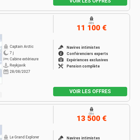
VOIR LES OFFRES
dès
11 100 €
Captain Arctic
Navires intimistes
7 j
Conférenciers experts
Cabine extérieure
Expériences exclusives
Reykjavik
Pension complète
28/08/2027
VOIR LES OFFRES
dès
13 500 €
Le Grand Explorer
Navires intimistes