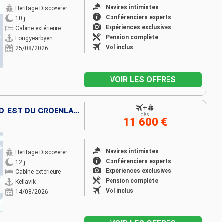
Navires intimistes
Heritage Discoverer
Conférenciers experts
10 j
Expériences exclusives
Cabine extérieure
Pension complète
Longyearbyen
Vol inclus
25/08/2026
VOIR LES OFFRES
+
LE PARC NATIONAL DU NORD-EST DU GROËNLAND
dès
11 600 €
Navires intimistes
Heritage Discoverer
Conférenciers experts
12 j
Expériences exclusives
Cabine extérieure
Pension complète
Keflavik
Vol inclus
14/08/2026