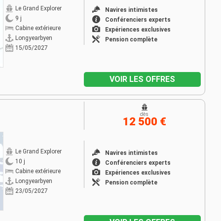
Le Grand Explorer
Navires intimistes
9 j
Conférenciers experts
Cabine extérieure
Expériences exclusives
Longyearbyen
Pension complète
15/05/2027
VOIR LES OFFRES
dès
12 500 €
Le Grand Explorer
Navires intimistes
10 j
Conférenciers experts
Cabine extérieure
Expériences exclusives
Longyearbyen
Pension complète
23/05/2027