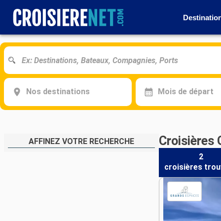
Destinatio
Nos destinations
Mois de départ
Croisières
AFFINEZ VOTRE RECHERCHE
2
croisières
trou