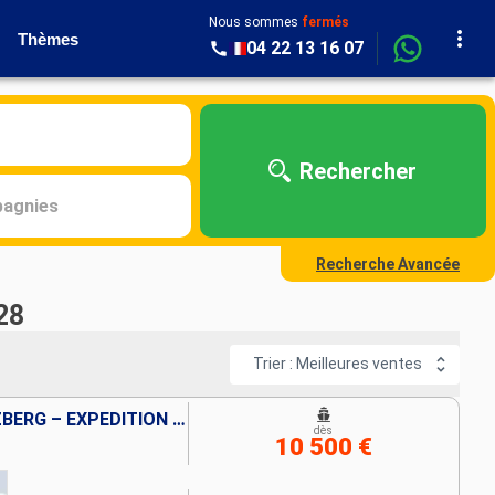
Nous sommes
fermés
Thèmes
04 22 13 16 07
Rechercher
agnies
Recherche Avancée
28
Trier : Meilleures ventes
PRINTEMPS POLAIRE AU SPITZBERG – EXPÉDITION PHOTO
dès
10 500 €