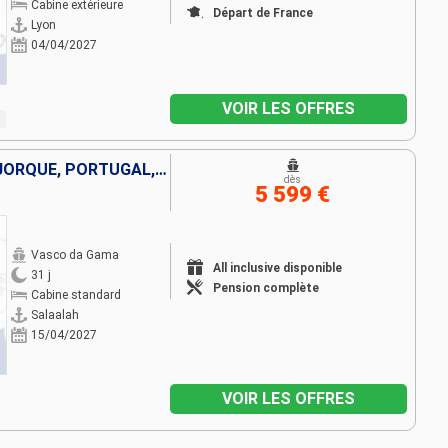
Cabine extérieure
Départ de France
Lyon
04/04/2027
VOIR LES OFFRES
ESPAGNE, GRÈCE, EGYPTE, MAJORQUE, PORTUGAL, ARABIE SAOUDITE, ALLEMAGNE, ITALIE, OMAN, FRANCE, ROYAUME-UNI, JORDANIE
dès
5 599 €
Vasco da Gama
All inclusive disponible
31 j
Pension complète
Cabine standard
Salaalah
15/04/2027
VOIR LES OFFRES