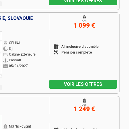
VOIR LES OFFRES
IE, SLOVAQUIE
dès
1 099 €
CELINA
All inclusive disponible
8 j
Pension complète
Cabine extérieure
Passau
05/04/2027
VOIR LES OFFRES
dès
1 249 €
MS NickoSpirit