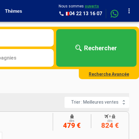
Nous sommes
ouverts
Thèmes
04 22 13 16 07
Rechercher
agnies
Recherche Avancée
8
Trier : Meilleures ventes
+
dès
dès
479 €
824 €