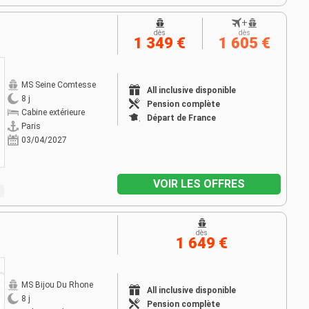
+
dès
dès
1 349 €
1 605 €
MS Seine Comtesse
All inclusive disponible
8 j
Pension complète
Cabine extérieure
Départ de France
Paris
03/04/2027
VOIR LES OFFRES
dès
1 649 €
MS Bijou Du Rhone
All inclusive disponible
8 j
Pension complète